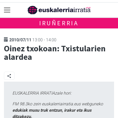
IRUÑERRIA
2010/07/11
13:00 - 14:00
Oinez txokoan: Txistularien
alardea
EUSKALERRIA IRRATIAzale hori:
FM 98.3ko zein euskalerriairratia.eus webguneko
edukiak musu truk entzun, irakur eta ikus
ditzakezu.