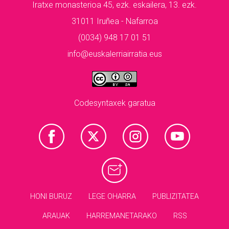
Iratxe monasterioa 45, ezk. eskailera, 13. ezk.
31011 Iruñea - Nafarroa
(0034) 948 17 01 51
info@euskalerriairratia.eus
Codesyntaxek garatua
HONI BURUZ
LEGE OHARRA
PUBLIZITATEA
ARAUAK
HARREMANETARAKO
RSS