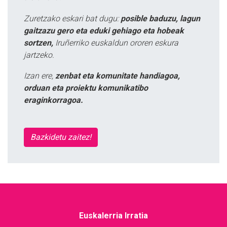
Zuretzako eskari bat dugu:
posible baduzu, lagun
gaitzazu gero eta eduki gehiago eta hobeak
sortzen,
Iruñerriko euskaldun ororen eskura
jartzeko.
Izan ere,
zenbat eta komunitate handiagoa,
orduan eta proiektu komunikatibo
eraginkorragoa.
Bazkidetu zaitez!
Euskalerria Irratia