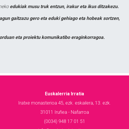
uneko
edukiak musu truk entzun, irakur eta ikus ditzakezu.
lagun gaitzazu gero eta eduki gehiago eta hobeak sortzen,
orduan eta proiektu komunikatibo eraginkorragoa.
Euskalerria Irratia
Iratxe monasterioa 45, ezk. eskailera, 13. ezk.
31011 Iruñea - Nafarroa
(0034) 948 17 01 51