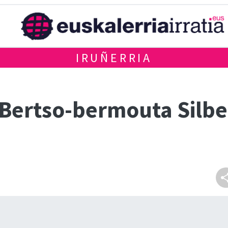
IRUÑERRIA
Bertso-bermouta Silbei