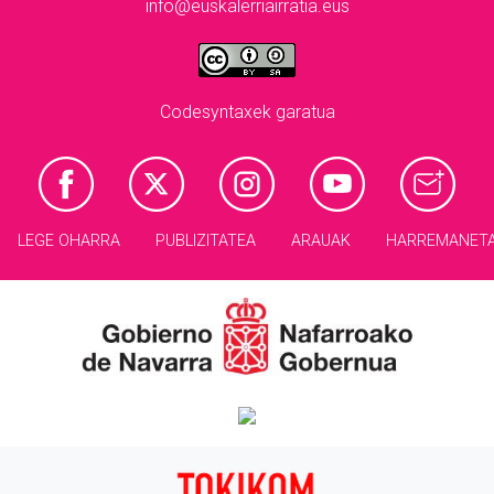
info@euskalerriairratia.eus
Codesyntaxek garatua
LEGE OHARRA
PUBLIZITATEA
ARAUAK
HARREMANET