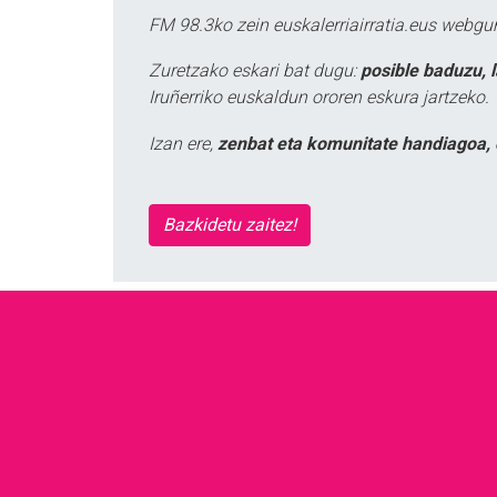
FM 98.3ko zein euskalerriairratia.eus webg
Zuretzako eskari bat dugu:
posible baduzu, 
Iruñerriko euskaldun ororen eskura jartzeko.
Izan ere,
zenbat eta komunitate handiagoa, 
Bazkidetu zaitez!