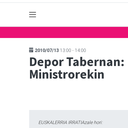
2010/07/13
13:00 - 14:00
Depor Tabernan: 
Ministrorekin
EUSKALERRIA IRRATIAzale hori: