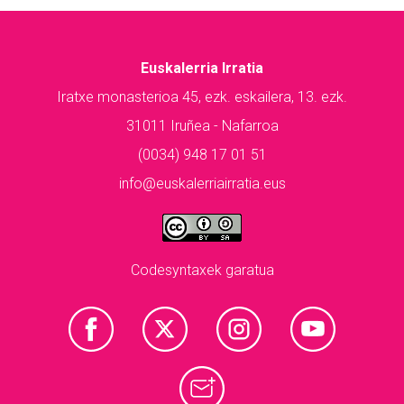
Euskalerria Irratia
Iratxe monasterioa 45, ezk. eskailera, 13. ezk.
31011 Iruñea - Nafarroa
(0034) 948 17 01 51
info@euskalerriairratia.eus
Codesyntaxek garatua