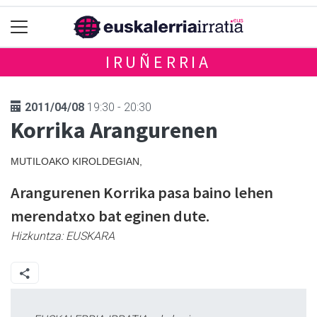
IRUÑERRIA
2011/04/08
19:30 - 20:30
Korrika Arangurenen
MUTILOAKO KIROLDEGIAN,
Arangurenen Korrika pasa baino lehen
merendatxo bat eginen dute.
Hizkuntza:
EUSKARA