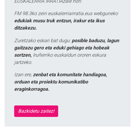
EUSKALERRIA IRRATIAzale hori:
FM 98.3ko zein euskalerriairratia.eus webguneko
edukiak musu truk entzun, irakur eta ikus
ditzakezu.
Zuretzako eskari bat dugu:
posible baduzu, lagun
gaitzazu gero eta eduki gehiago eta hobeak
sortzen,
Iruñerriko euskaldun ororen eskura
jartzeko.
Izan ere,
zenbat eta komunitate handiagoa,
orduan eta proiektu komunikatibo
eraginkorragoa.
Bazkidetu zaitez!