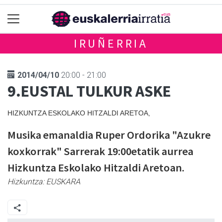
IRUÑERRIA
2014/04/10
20:00 - 21:00
9.EUSTAL TULKUR ASKE
HIZKUNTZA ESKOLAKO HITZALDI ARETOA,
Musika emanaldia Ruper Ordorika "Azukre
koxkorrak" Sarrerak 19:00etatik aurrea
Hizkuntza Eskolako Hitzaldi Aretoan.
Hizkuntza:
EUSKARA