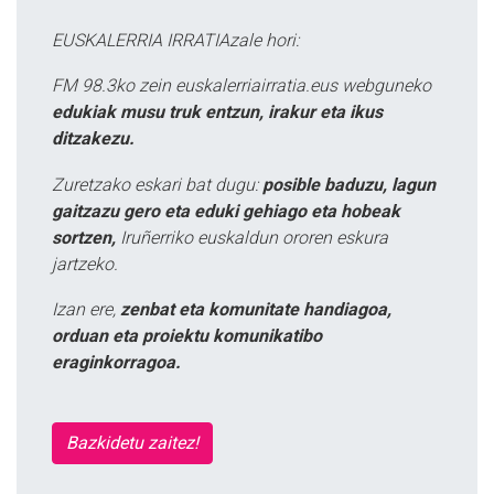
EUSKALERRIA IRRATIAzale hori:
FM 98.3ko zein euskalerriairratia.eus webguneko
edukiak musu truk entzun, irakur eta ikus
ditzakezu.
Zuretzako eskari bat dugu:
posible baduzu, lagun
gaitzazu gero eta eduki gehiago eta hobeak
sortzen,
Iruñerriko euskaldun ororen eskura
jartzeko.
Izan ere,
zenbat eta komunitate handiagoa,
orduan eta proiektu komunikatibo
eraginkorragoa.
Bazkidetu zaitez!