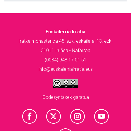
Euskalerria Irratia
Iratxe monasterioa 45, ezk. eskailera, 13. ezk.
31011 Iruñea - Nafarroa
(0034) 948 17 01 51
info@euskalerriairratia.eus
Codesyntaxek garatua