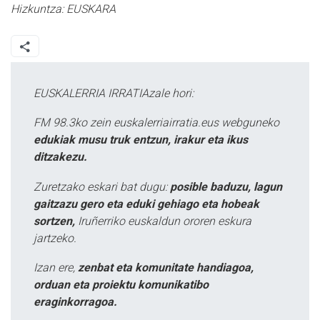
Hizkuntza:
EUSKARA
EUSKALERRIA IRRATIAzale hori:
FM 98.3ko zein euskalerriairratia.eus webguneko
edukiak musu truk entzun, irakur eta ikus
ditzakezu.
Zuretzako eskari bat dugu:
posible baduzu, lagun
gaitzazu gero eta eduki gehiago eta hobeak
sortzen,
Iruñerriko euskaldun ororen eskura
jartzeko.
Izan ere,
zenbat eta komunitate handiagoa,
orduan eta proiektu komunikatibo
eraginkorragoa.