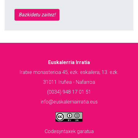
Bazkidetu zaitez!
Euskalerria Irratia
Iratxe monasterioa 45, ezk. eskailera, 13. ezk.
31011 Iruñea - Nafarroa
(0034) 948 17 01 51
info@euskalerriairratia.eus
Codesyntaxek garatua