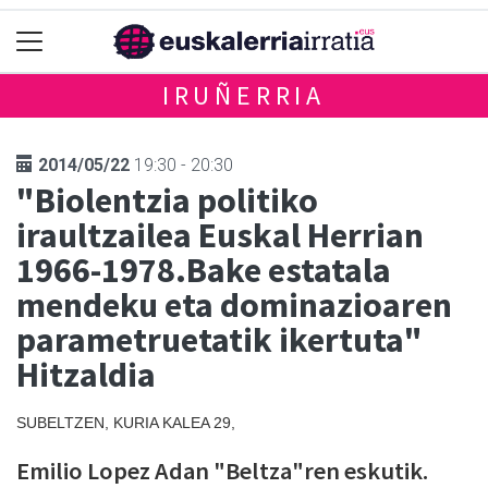
IRUÑERRIA
2014/05/22
19:30 - 20:30
"Biolentzia politiko
iraultzailea Euskal Herrian
1966-1978.Bake estatala
mendeku eta dominazioaren
parametruetatik ikertuta"
Hitzaldia
SUBELTZEN, KURIA KALEA 29,
Emilio Lopez Adan "Beltza"ren eskutik.