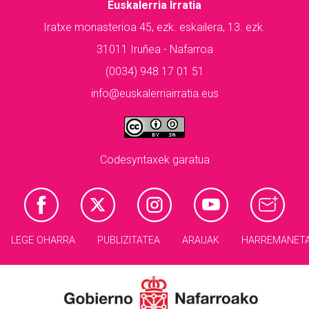
Euskalerria Irratia
Iratxe monasterioa 45, ezk. eskailera, 13. ezk.
31011 Iruñea - Nafarroa
(0034) 948 17 01 51
info@euskalerriairratia.eus
Codesyntaxek garatua
LEGE OHARRA
PUBLIZITATEA
ARAUAK
HARREMANET