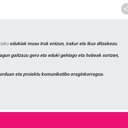
uneko
edukiak musu truk entzun, irakur eta ikus ditzakezu.
lagun gaitzazu gero eta eduki gehiago eta hobeak sortzen,
orduan eta proiektu komunikatibo eraginkorragoa.