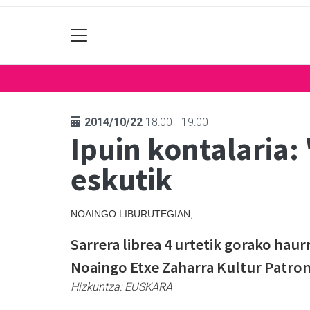
2014/10/22
18:00 - 19:00
Ipuin kontalaria:
eskutik
NOAINGO LIBURUTEGIAN,
Sarrera librea 4 urtetik gorako hau
Noaingo Etxe Zaharra Kultur Patro
Hizkuntza:
EUSKARA