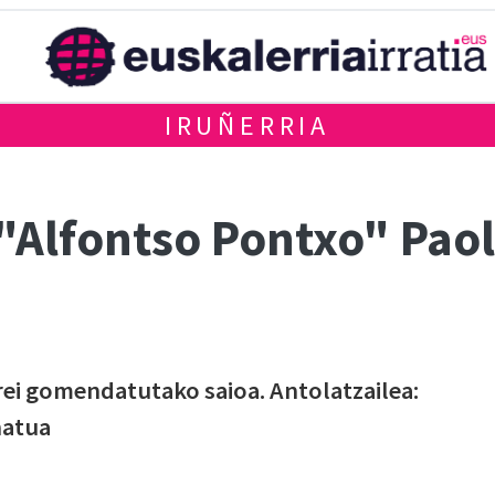
IRUÑERRIA
 "Alfontso Pontxo" Pao
rrei gomendatutako saioa. Antolatzailea:
natua