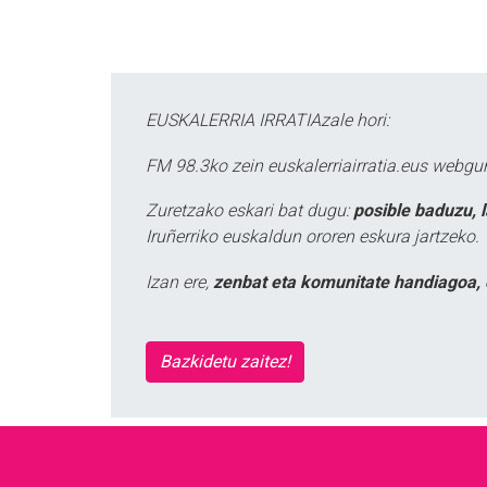
EUSKALERRIA IRRATIAzale hori:
FM 98.3ko zein euskalerriairratia.eus webg
Zuretzako eskari bat dugu:
posible baduzu, 
Iruñerriko euskaldun ororen eskura jartzeko.
Izan ere,
zenbat eta komunitate handiagoa, 
Bazkidetu zaitez!