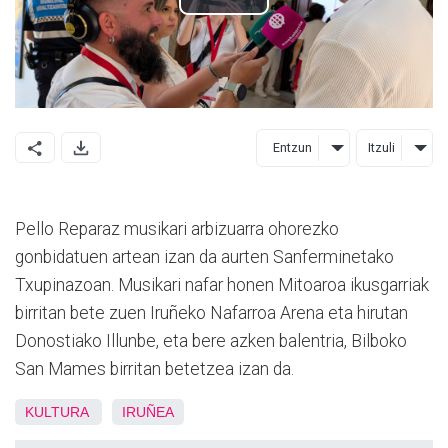
Entzun
Itzuli
Pello Reparaz musikari arbizuarra ohorezko
gonbidatuen artean izan da aurten Sanferminetako
Txupinazoan. Musikari nafar honen Mitoaroa ikusgarriak
birritan bete zuen Iruñeko Nafarroa Arena eta hirutan
Donostiako Illunbe, eta bere azken balentria, Bilboko
San Mames birritan betetzea izan da.
KULTURA
IRUÑEA