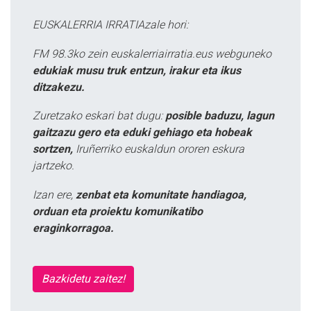
EUSKALERRIA IRRATIAzale hori:
FM 98.3ko zein euskalerriairratia.eus webguneko
edukiak musu truk entzun, irakur eta ikus
ditzakezu.
Zuretzako eskari bat dugu:
posible baduzu, lagun
gaitzazu gero eta eduki gehiago eta hobeak
sortzen,
Iruñerriko euskaldun ororen eskura
jartzeko.
Izan ere,
zenbat eta komunitate handiagoa,
orduan eta proiektu komunikatibo
eraginkorragoa.
Bazkidetu zaitez!