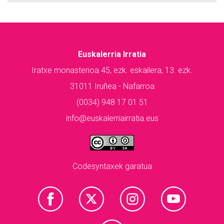
Euskalerria Irratia
Iratxe monasterioa 45, ezk. eskailera, 13. ezk.
31011 Iruñea - Nafarroa
(0034) 948 17 01 51
info@euskalerriairratia.eus
Codesyntaxek garatua