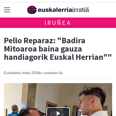
IRUÑEA
Pello Reparaz: "Badira
Mitoaroa baina gauza
handiagorik Euskal Herrian""
Euskalerria Irratia
2026ko uztailaren 6a