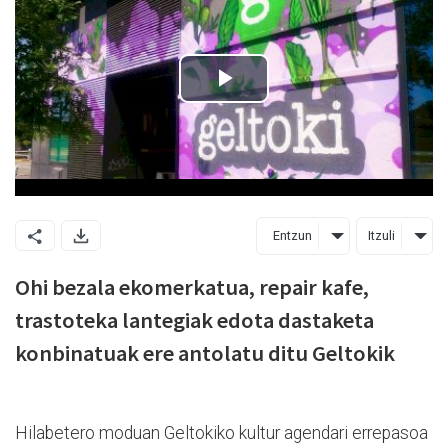
Entzun
Itzuli
Ohi bezala ekomerkatua, repair kafe,
trastoteka lantegiak edota dastaketa
konbinatuak ere antolatu ditu Geltokik
Hilabetero moduan Geltokiko kultur agendari errepasoa