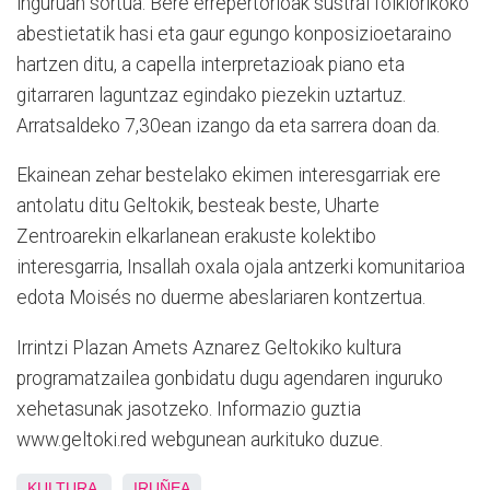
inguruan sortua. Bere errepertorioak sustrai folklorikoko
abestietatik hasi eta gaur egungo konposizioetaraino
hartzen ditu, a capella interpretazioak piano eta
gitarraren laguntzaz egindako piezekin uztartuz.
Arratsaldeko 7,30ean izango da eta sarrera doan da.
Ekainean zehar bestelako ekimen interesgarriak ere
antolatu ditu Geltokik, besteak beste, Uharte
Zentroarekin elkarlanean erakuste kolektibo
interesgarria, Insallah oxala ojala antzerki komunitarioa
edota Moisés no duerme abeslariaren kontzertua.
Irrintzi Plazan Amets Aznarez Geltokiko kultura
programatzailea gonbidatu dugu agendaren inguruko
xehetasunak jasotzeko. Informazio guztia
www.geltoki.red webgunean aurkituko duzue.
KULTURA
IRUÑEA