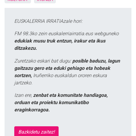
EUSKALERRIA IRRATIAzale hori:
FM 98.3ko zein euskalerriairratia.eus webguneko
edukiak musu truk entzun, irakur eta ikus
ditzakezu.
Zuretzako eskari bat dugu:
posible baduzu, lagun
gaitzazu gero eta eduki gehiago eta hobeak
sortzen,
Iruñerriko euskaldun ororen eskura
jartzeko.
Izan ere,
zenbat eta komunitate handiagoa,
orduan eta proiektu komunikatibo
eraginkorragoa.
Bazkidetu zaitez!