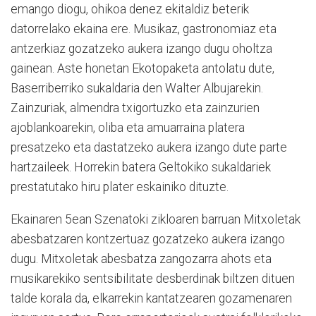
emango diogu, ohikoa denez ekitaldiz beterik
datorrelako ekaina ere. Musikaz, gastronomiaz eta
antzerkiaz gozatzeko aukera izango dugu oholtza
gainean. Aste honetan Ekotopaketa antolatu dute,
Baserriberriko sukaldaria den Walter Albujarekin.
Zainzuriak, almendra txigortuzko eta zainzurien
ajoblankoarekin, oliba eta amuarraina platera
presatzeko eta dastatzeko aukera izango dute parte
hartzaileek. Horrekin batera Geltokiko sukaldariek
prestatutako hiru plater eskainiko dituzte.
Ekainaren 5ean Szenatoki zikloaren barruan Mitxoletak
abesbatzaren kontzertuaz gozatzeko aukera izango
dugu. Mitxoletak abesbatza zangozarra ahots eta
musikarekiko sentsibilitate desberdinak biltzen dituen
talde korala da, elkarrekin kantatzearen gozamenaren