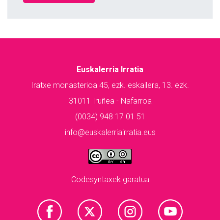
Euskalerria Irratia
Iratxe monasterioa 45, ezk. eskailera, 13. ezk.
31011 Iruñea - Nafarroa
(0034) 948 17 01 51
info@euskalerriairratia.eus
Codesyntaxek garatua