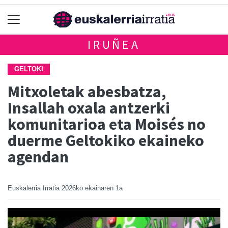
IRUÑEA
GELTOKI
Mitxoletak abesbatza,
Insallah oxala antzerki
komunitarioa eta Moisés no
duerme Geltokiko ekaineko
agendan
Euskalerria Irratia
2026ko ekainaren 1a