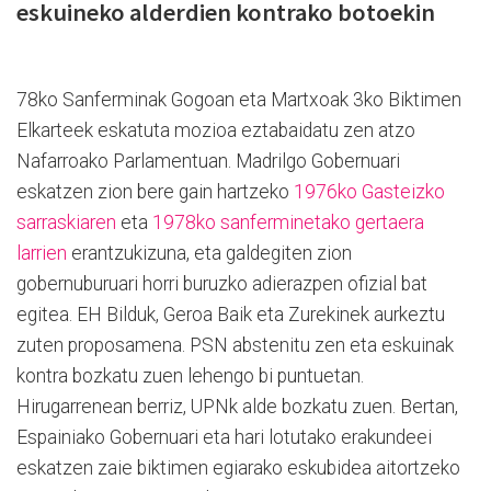
eskuineko alderdien kontrako botoekin
78ko Sanferminak Gogoan eta Martxoak 3ko Biktimen
Elkarteek eskatuta mozioa eztabaidatu zen atzo
Nafarroako Parlamentuan. Madrilgo Gobernuari
eskatzen zion bere gain hartzeko
1976ko Gasteizko
sarraskiaren
eta
1978ko sanferminetako gertaera
larrien
erantzukizuna, eta galdegiten zion
gobernuburuari horri buruzko adierazpen ofizial bat
egitea. EH Bilduk, Geroa Baik eta Zurekinek aurkeztu
zuten proposamena. PSN abstenitu zen eta eskuinak
kontra bozkatu zuen lehengo bi puntuetan.
Hirugarrenean berriz, UPNk alde bozkatu zuen. Bertan,
Espainiako Gobernuari eta hari lotutako erakundeei
eskatzen zaie biktimen egiarako eskubidea aitortzeko