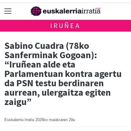
IRUÑEA
Sabino Cuadra (78ko
Sanferminak Gogoan):
“Iruñean alde eta
Parlamentuan kontra agertu
da PSN testu berdinaren
aurrean, ulergaitza egiten
zaigu”
Euskalerria Irratia
2026ko maiatzaren 29a