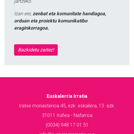
jartzeko.
Izan ere,
zenbat eta komunitate handiagoa,
orduan eta proiektu komunikatibo
eraginkorragoa.
Bazkidetu zaitez!
Euskalerria Irratia
Iratxe monasterioa 45, ezk. eskailera, 13. ezk.
31011 Iruñea - Nafarroa
(0034) 948 17 01 51