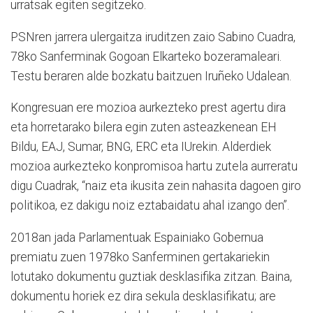
urratsak egiten segitzeko.
PSNren jarrera ulergaitza iruditzen zaio Sabino Cuadra,
78ko Sanferminak Gogoan Elkarteko bozeramaleari.
Testu beraren alde bozkatu baitzuen Iruñeko Udalean.
Kongresuan ere mozioa aurkezteko prest agertu dira
eta horretarako bilera egin zuten asteazkenean EH
Bildu, EAJ, Sumar, BNG, ERC eta IUrekin. Alderdiek
mozioa aurkezteko konpromisoa hartu zutela aurreratu
digu Cuadrak, “naiz eta ikusita zein nahasita dagoen giro
politikoa, ez dakigu noiz eztabaidatu ahal izango den”.
2018an jada Parlamentuak Espainiako Gobernua
premiatu zuen 1978ko Sanferminen gertakariekin
lotutako dokumentu guztiak desklasifika zitzan. Baina,
dokumentu horiek ez dira sekula desklasifikatu; are