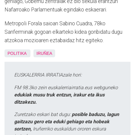
gehiago, Gobernu zentralak ez dio sekula erantzun
Nafarroako Parlamentuak egindako eskaerari.
Metropoli Forala saioan Sabino Cuadra, 78ko
Sanferminak gogoan elkarteko kidea gonbidatu dugu
atzokoa mozioaren eztabaidaz hitz egiteko.
POLITIKA
IRUÑEA
EUSKALERRIA IRRATIAzale hori:
FM 98.3ko zein euskalerriairratia.eus webguneko
edukiak musu truk entzun, irakur eta ikus
ditzakezu.
Zuretzako eskari bat dugu:
posible baduzu, lagun
gaitzazu gero eta eduki gehiago eta hobeak
sortzen,
Iruñerriko euskaldun ororen eskura