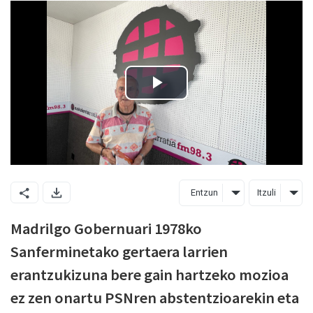
Entzun
Itzuli
Madrilgo Gobernuari 1978ko
Sanferminetako gertaera larrien
erantzukizuna bere gain hartzeko mozioa
ez zen onartu PSNren abstentzioarekin eta