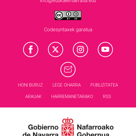
info@euskalerriairratia.eus
Codesyntaxek garatua
HONI BURUZ
LEGE OHARRA
PUBLIZITATEA
ARAUAK
HARREMANETARAKO
RSS