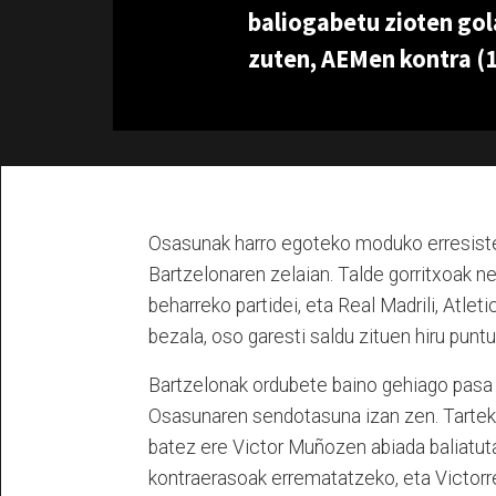
baliogabetu zioten gol
zuten, AEMen kontra (1
Osasunak harro egoteko moduko erresiste
Bartzelonaren zelaian. Talde gorritxoak ne
beharreko partidei, eta Real Madrili, Atleti
bezala, oso garesti saldu zituen hiru puntu
Bartzelonak ordubete baino gehiago pasa z
Osasunaren sendotasuna izan zen. Tarteka,
batez ere Victor Muñozen abiada baliatuta
kontraerasoak errematatzeko, eta Victorre