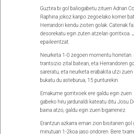
Guztira bi gol baliogabetu zituen Adrian Co
Raphina jokoz kanpo zegoelako korner bat 
Herrandori kendu zioten golak: Catenak fal
desorekatu egin zuten atzelari gorritxoa.
epaileentzat.
Neurketa 1-0 zegoen momentu horretan. E
trantsizio zital batean, eta Herrandoren go
sareratu, eta neurketa erabakita utzi zuen
bukatu du asteburua, 15 punturekin.
Emakume gorritxoek ere galdu egin zuen: 1
gabeko hiru jardunaldi kateatu ditu Josu
baina atzo, galdu egin zuen bigarrenez.
Erantzun azkarra eman zion bisitarien gol g
minutuan 1-2koa jaso ondoren. Bere txarrea