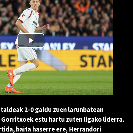
taldeak 2-0 galdu zuen larunbatean
Gorritxoek estu hartu zuten ligako liderra.
tida, baita haserre ere, Herrandori