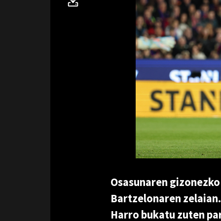
Osasunaren gizonezko 
Bartzelonaren zelaian. 
Harro bukatu zuten par