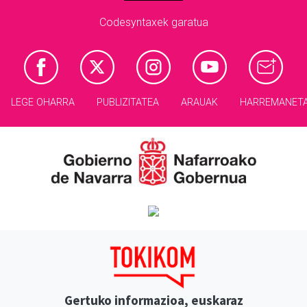
Codesyntaxek garatua
LEGE OHARRA
PUBLIZITATEA
ARAUAK
HARREMANET
Gertuko informazioa, euskaraz