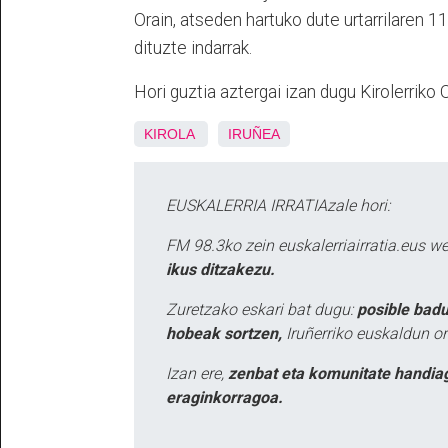
Orain, atseden hartuko dute urtarrilaren 1
dituzte indarrak.
Hori guztia aztergai izan dugu Kirolerriko
KIROLA
IRUÑEA
EUSKALERRIA IRRATIAzale hori:
FM 98.3ko zein euskalerriairratia.eus 
ikus ditzakezu.
Zuretzako eskari bat dugu:
posible badu
hobeak sortzen,
Iruñerriko euskaldun or
Izan ere,
zenbat eta komunitate handia
eraginkorragoa.