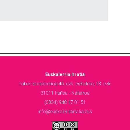
Euskalerria Irratia
Iratxe monasterioa 45, ezk. eskailera, 13. ezk.
31011 Iruñea - Nafarroa
(0034) 948 17 01 51
info@euskalerriairratia.eus