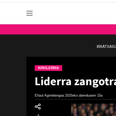
IRRATSAI
KIROLERRIA
Liderra zangotr
Eñaut Agirrebengoa
2025eko abenduaren 15a