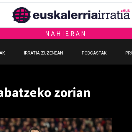
NAHIERAN
OAK
IRRATIA ZUZENEAN
PODCASTAK
PR
abatzeko zorian