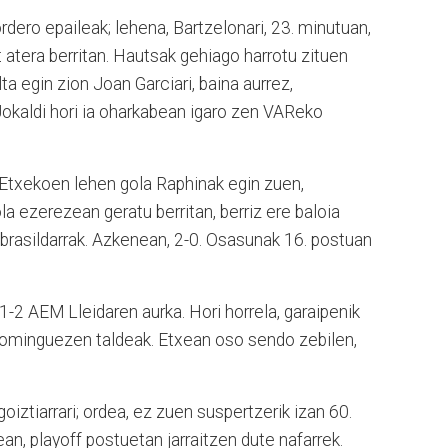
rdero epaileak; lehena, Bartzelonari, 23. minutuan,
atera berritan. Hautsak gehiago harrotu zituen
ta egin zion Joan Garciari, baina aurrez,
 Jokaldi hori ia oharkabean igaro zen VAReko
txekoen lehen gola Raphinak egin zuen,
la ezerezean geratu berritan, berriz ere baloia
 brasildarrak. Azkenean, 2-0. Osasunak 16. postuan
-2 AEM Lleidaren aurka. Hori horrela, garaipenik
 Dominguezen taldeak. Etxean oso sendo zebilen,
oiztiarrari; ordea, ez zuen suspertzerik izan 60.
n, playoff postuetan jarraitzen dute nafarrek.