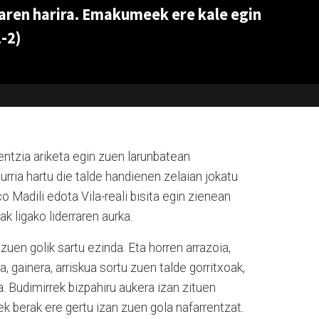
aren harira. Emakumeek ere kale egin
-2)
ntzia ariketa egin zuen larunbatean
urria hartu die talde handienen zelaian jokatu
co Madili edota Vila-reali bisita egin zienean
ak ligako liderraren aurka.
uen golik sartu ezinda. Eta horren arrazoia,
 gainera, arriskua sortu zuen talde gorritxoak,
. Budimirrek bizpahiru aukera izan zituen
k berak ere gertu izan zuen gola nafarrentzat.