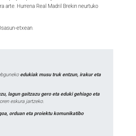
1ra arte. Hurrena Real Madril Brekin neurtuko
 Osasun-etxean.
webguneko
edukiak musu truk entzun, irakur eta
zu, lagun gaitzazu gero eta eduki gehiago eta
oren eskura jartzeko.
goa, orduan eta proiektu komunikatibo