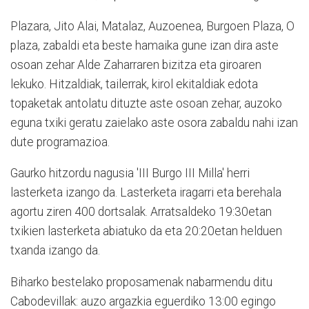
Plazara, Jito Alai, Matalaz, Auzoenea, Burgoen Plaza, O
plaza, zabaldi eta beste hamaika gune izan dira aste
osoan zehar Alde Zaharraren bizitza eta giroaren
lekuko. Hitzaldiak, tailerrak, kirol ekitaldiak edota
topaketak antolatu dituzte aste osoan zehar, auzoko
eguna txiki geratu zaielako aste osora zabaldu nahi izan
dute programazioa.
Gaurko hitzordu nagusia 'III Burgo III Milla' herri
lasterketa izango da. Lasterketa iragarri eta berehala
agortu ziren 400 dortsalak. Arratsaldeko 19:30etan
txikien lasterketa abiatuko da eta 20:20etan helduen
txanda izango da.
Biharko bestelako proposamenak nabarmendu ditu
Cabodevillak: auzo argazkia eguerdiko 13:00 egingo