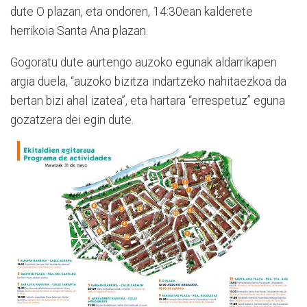
dute O plazan, eta ondoren, 14:30ean kalderete
herrikoia Santa Ana plazan.
Gogoratu dute aurtengo auzoko egunak aldarrikapen
argia duela, “auzoko bizitza indartzeko nahitaezkoa da
bertan bizi ahal izatea”, eta hartara “errespetuz” eguna
gozatzera dei egin dute.