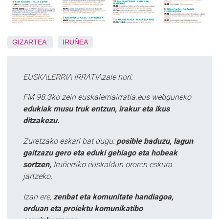
GIZARTEA
IRUÑEA
EUSKALERRIA IRRATIAzale hori:
FM 98.3ko zein euskalerriairratia.eus webguneko
edukiak musu truk entzun, irakur eta ikus
ditzakezu.
Zuretzako eskari bat dugu:
posible baduzu, lagun
gaitzazu gero eta eduki gehiago eta hobeak
sortzen,
Iruñerriko euskaldun ororen eskura
jartzeko.
Izan ere,
zenbat eta komunitate handiagoa,
orduan eta proiektu komunikatibo