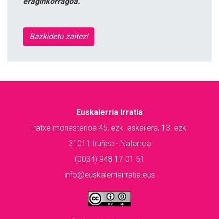
eraginkorragoa.
Bazkidetu zaitez!
Euskalerria Irratia
Iratxe monasterioa 45, ezk. eskailera, 13. ezk.
31011 Iruñea - Nafarroa
(0034) 948 17 01 51
info@euskalerriairratia.eus