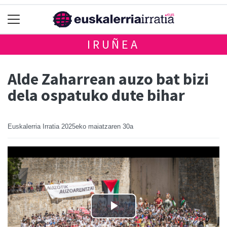
IRUÑEA
Alde Zaharrean auzo bat bizi
dela ospatuko dute bihar
Euskalerria Irratia
2025eko maiatzaren 30a