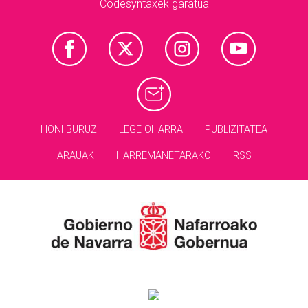
Codesyntaxek garatua
HONI BURUZ
LEGE OHARRA
PUBLIZITATEA
ARAUAK
HARREMANETARAKO
RSS