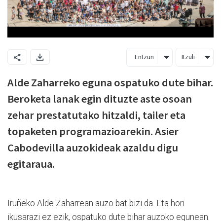
Entzun
Itzuli
Alde Zaharreko eguna ospatuko dute bihar.
Beroketa lanak egin dituzte aste osoan
zehar prestatutako hitzaldi, tailer eta
topaketen programazioarekin. Asier
Cabodevilla auzokideak azaldu digu
egitaraua.
Iruñeko Alde Zaharrean auzo bat bizi da. Eta hori
ikusarazi ez ezik, ospatuko dute bihar auzoko egunean.