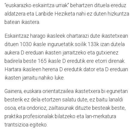
“euskarazko eskaintza urriak” behartzen dituela ereduz
aldatzera eta Lanbide Heziketa nahi ez duten hizkuntza
batean ikastera.
Eskaintzaz harago ikasleek ohartarazi dute ikastetxean
dituen 1030 ikasle inguruetatik soilik 133k izan dutela
aukera D ereduan ikasten jarraitzeko eta gutxienez
badirela beste 165 ikasle D eredutik ere etorri direnak.
Hartara ikasleen herena D eredutik dator eta D ereduan
ikasten jarraitu nahiko luke.
Gainera, euskara orientatzailea ikastetxera bi egunetan
besterik ez dela etortzen salatu dute, ez baitu lanaldi
osoa, eta ondorioz, zailtasunak dituzte besteak beste,
praktika profesionalak bilatzeko eta lan-merkatura
trantsizioa egiteko.