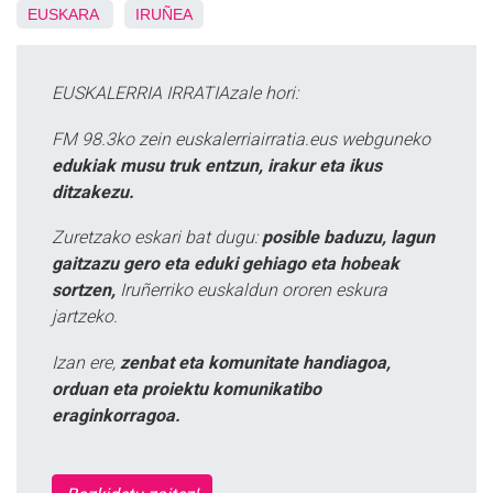
EUSKARA
IRUÑEA
EUSKALERRIA IRRATIAzale hori:
FM 98.3ko zein euskalerriairratia.eus webguneko
edukiak musu truk entzun, irakur eta ikus
ditzakezu.
Zuretzako eskari bat dugu:
posible baduzu, lagun
gaitzazu gero eta eduki gehiago eta hobeak
sortzen,
Iruñerriko euskaldun ororen eskura
jartzeko.
Izan ere,
zenbat eta komunitate handiagoa,
orduan eta proiektu komunikatibo
eraginkorragoa.