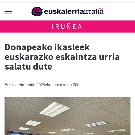
IRUÑEA
Donapeako ikasleek
euskarazko eskaintza urria
salatu dute
Euskalerria Irratia
2025eko maiatzaren 30a