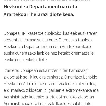
Hezkuntza Departamentuari eta
Arartekoari helarazi diote kexa.
Donapea IIP Ikastetxe publikoko ikasleek euskararen
presentzia eskasa salatu dute. D ereduko ikasleek
Hezkuntza Departamentuari eta Arartekoari ikasle
euskaldunentzako lanbide heziketako orientatzaile
euskalduna eskatu diote.
Izan ere, Donapean eskaintzen diren hamazazpi
zikloetatik soilik lau dira euskaraz. Oinarrizko Lanbide
Heziketan Administrazio-zerbitzuak eskaintzen dira,
erdi mailako zikloetan Ibilgailuen elektromekanika eta
Administrazio-kudeaketa, eta goi mailako zikloetan
Administrazioa eta finantzak. Ikasleek salatu dute