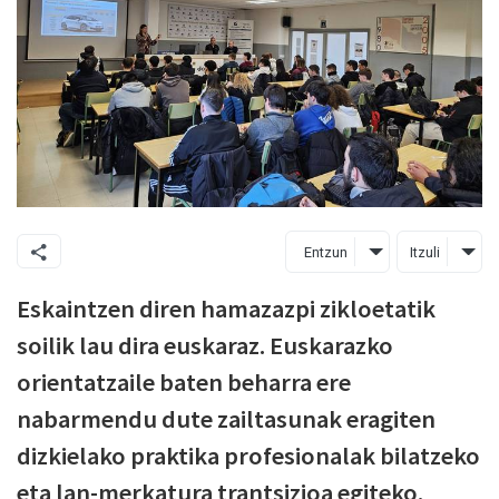
Entzun
Itzuli
Eskaintzen diren hamazazpi zikloetatik
soilik lau dira euskaraz. Euskarazko
orientatzaile baten beharra ere
nabarmendu dute zailtasunak eragiten
dizkielako praktika profesionalak bilatzeko
eta lan-merkatura trantsizioa egiteko.