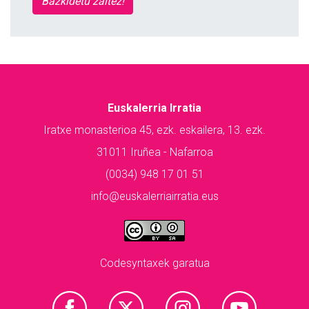
Bazkidetu zaitez!
Euskalerria Irratia
Iratxe monasterioa 45, ezk. eskailera, 13. ezk.
31011 Iruñea - Nafarroa
(0034) 948 17 01 51
info@euskalerriairratia.eus
Codesyntaxek garatua