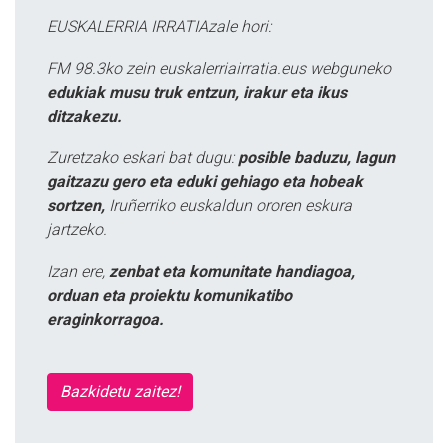
EUSKALERRIA IRRATIAzale hori:
FM 98.3ko zein euskalerriairratia.eus webguneko
edukiak musu truk entzun, irakur eta ikus
ditzakezu.
Zuretzako eskari bat dugu:
posible baduzu, lagun
gaitzazu gero eta eduki gehiago eta hobeak
sortzen,
Iruñerriko euskaldun ororen eskura
jartzeko.
Izan ere,
zenbat eta komunitate handiagoa,
orduan eta proiektu komunikatibo
eraginkorragoa.
Bazkidetu zaitez!