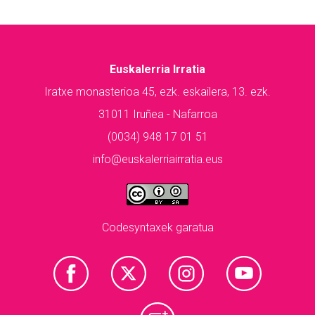
Euskalerria Irratia
Iratxe monasterioa 45, ezk. eskailera, 13. ezk.
31011 Iruñea - Nafarroa
(0034) 948 17 01 51
info@euskalerriairratia.eus
Codesyntaxek garatua