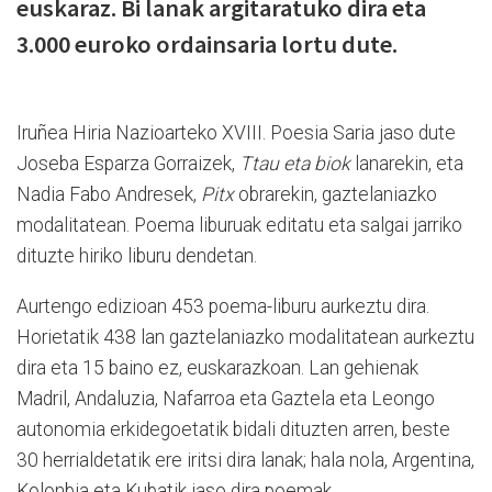
euskaraz. Bi lanak argitaratuko dira eta
3.000 euroko ordainsaria lortu dute.
Iruñea Hiria Nazioarteko XVIII. Poesia Saria jaso dute
Joseba Esparza Gorraizek,
Ttau eta biok
lanarekin, eta
Nadia Fabo Andresek,
Pitx
obrarekin, gaztelaniazko
modalitatean. Poema liburuak editatu eta salgai jarriko
dituzte hiriko liburu dendetan.
Aurtengo edizioan 453 poema-liburu aurkeztu dira.
Horietatik 438 lan gaztelaniazko modalitatean aurkeztu
dira eta 15 baino ez, euskarazkoan. Lan gehienak
Madril, Andaluzia, Nafarroa eta Gaztela eta Leongo
autonomia erkidegoetatik bidali dituzten arren, beste
30 herrialdetatik ere iritsi dira lanak; hala nola, Argentina,
Kolonbia eta Kubatik jaso dira poemak.