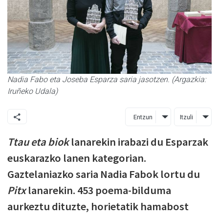
Nadia Fabo eta Joseba Esparza saria jasotzen. (Argazkia:
Iruñeko Udala)
Entzun
Itzuli
Ttau eta biok
lanarekin irabazi du Esparzak
euskarazko lanen kategorian.
Gaztelaniazko saria Nadia Fabok lortu du
Pitx
lanarekin. 453 poema-bilduma
aurkeztu dituzte, horietatik hamabost