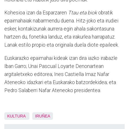
Kohesioa izan da Esparzaren
Ttau eta biok
obratik
epaimahaiak nabarmendu duena. Hitz-joko eta irudiei
esker, kontakizunak aurrera egin ahala sakontasuna
hartzen du, fonetika landuz, eta irakurlea harrapatuz.
Lanak estilo propio eta originala duela diote epaileek.
Euskarazko epaimahai kideak izan dira iazko irabazle
Iban Garro; Unai Pascual Loyarte Denonartean
argitaletxeko editorea; Ines Castiella Imaz Nafar
Ateneoko idazkari eta Euskarako batzordekidea; eta
Pedro Salaberri Nafar Ateneoko presidentea.
KULTURA
IRUÑEA