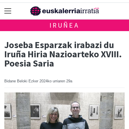
IRUÑEA
Joseba Esparzak irabazi du
Iruña Hiria Nazioarteko XVIII.
Poesia Saria
Bidane Beloki Ezker
2024ko urriaren 29a