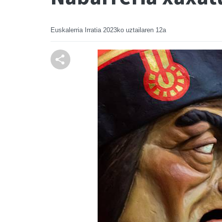
Euskalerria Irratia
2023ko uztailaren 12a