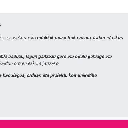
:
atia.eus webguneko
edukiak musu truk entzun, irakur eta ikus
ible baduzu, lagun gaitzazu gero eta eduki gehiago eta
kaldun ororen eskura jartzeko.
e handiagoa, orduan eta proiektu komunikatibo