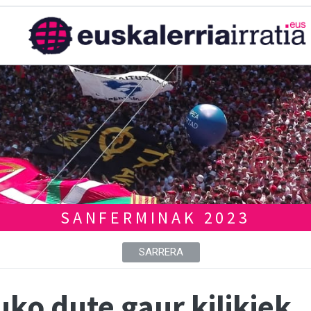
SANFERMINAK 2023
SARRERA
ko dute gaur kilikiek