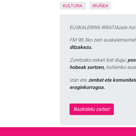
KULTURA
IRUÑEA
EUSKALERRIA IRRATIAzale hori
FM 98.3ko zein euskalerriairr
ditzakezu.
Zuretzako eskari bat dugu:
pos
hobeak sortzen,
Iruñerriko eus
Izan ere,
zenbat eta komunitat
eraginkorragoa.
Bazkidetu zaitez!