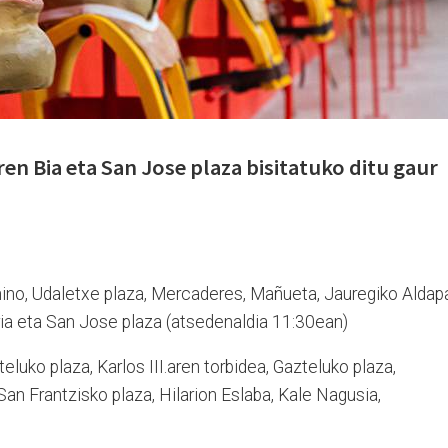
en Bia eta San Jose plaza bisitatuko ditu gaur
nino, Udaletxe plaza, Mercaderes, Mañueta, Jauregiko Aldap
ia eta San Jose plaza (atsedenaldia 11:30ean)
eluko plaza, Karlos III.aren torbidea, Gazteluko plaza,
an Frantzisko plaza, Hilarion Eslaba, Kale Nagusia,