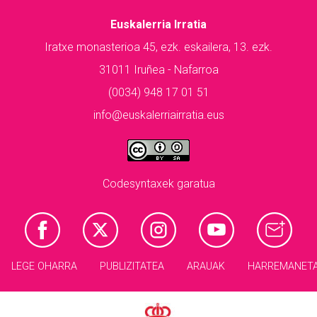
Euskalerria Irratia
Iratxe monasterioa 45, ezk. eskailera, 13. ezk.
31011 Iruñea - Nafarroa
(0034) 948 17 01 51
info@euskalerriairratia.eus
Codesyntaxek garatua
LEGE OHARRA
PUBLIZITATEA
ARAUAK
HARREMANET