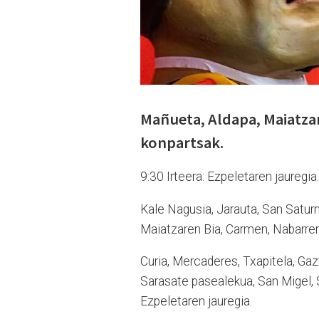
Mañueta, Aldapa, Maiatzar
konpartsak.
9:30 Irteera: Ezpeletaren jauregia.
Kale Nagusia, Jarauta, San Satur
Maiatzaren Bia, Carmen, Nabarrer
Curia, Mercaderes, Txapitela, Gazt
Sarasate pasealekua, San Migel, S
Ezpeletaren jauregia.