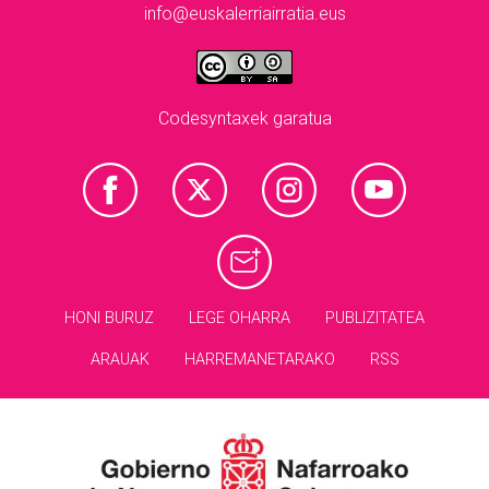
info@euskalerriairratia.eus
Codesyntaxek garatua
HONI BURUZ
LEGE OHARRA
PUBLIZITATEA
ARAUAK
HARREMANETARAKO
RSS