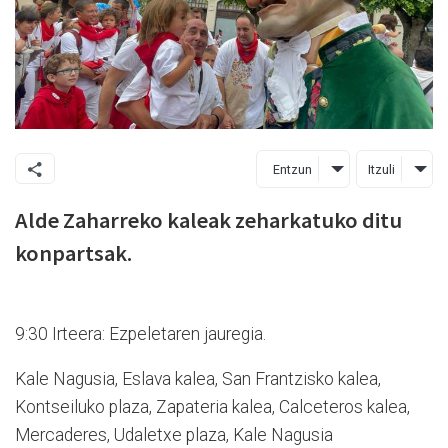
Entzun
Itzuli
Alde Zaharreko kaleak zeharkatuko ditu
konpartsak.
9:30 Irteera: Ezpeletaren jauregia.
Kale Nagusia, Eslava kalea, San Frantzisko kalea,
Kontseiluko plaza, Zapateria kalea, Calceteros kalea,
Mercaderes, Udaletxe plaza, Kale Nagusia