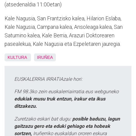
(atsedenaldia 11:00etan)
Kale Nagusia, San Frantzisko kalea, Hilarion Eslaba,
Kale Nagusia, Campana kalea, Ansoleaga kalea, San
Saturnino kalea, Kale Berria, Arazuri Doktorearen
pasealekua, Kale Nagusia eta Ezpeletaren jauregia.
KULTURA
IRUÑEA
EUSKALERRIA IRRATIAzale hori:
FM 98.3ko zein euskalerriairratia.eus webguneko
edukiak musu truk entzun, irakur eta ikus
ditzakezu.
Zuretzako eskari bat dugu:
posible baduzu, lagun
gaitzazu gero eta eduki gehiago eta hobeak
sortzen,
Iruñerriko euskaldun ororen eskura