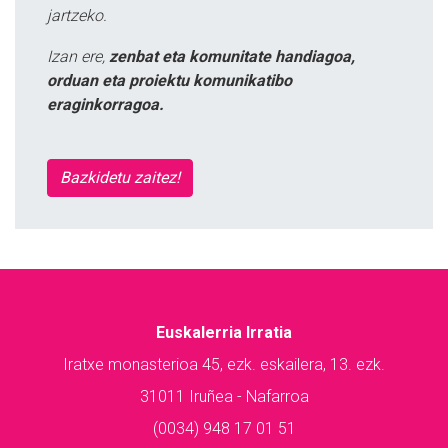
jartzeko.
Izan ere,
zenbat eta komunitate handiagoa,
orduan eta proiektu komunikatibo
eraginkorragoa.
Bazkidetu zaitez!
Euskalerria Irratia
Iratxe monasterioa 45, ezk. eskailera, 13. ezk.
31011 Iruñea - Nafarroa
(0034) 948 17 01 51