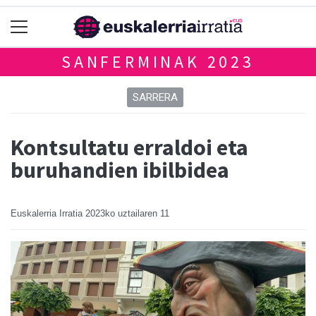
SANFERMINAK 2023
SARRERA
Kontsultatu erraldoi eta
buruhandien ibilbidea
Euskalerria Irratia
2023ko uztailaren 11