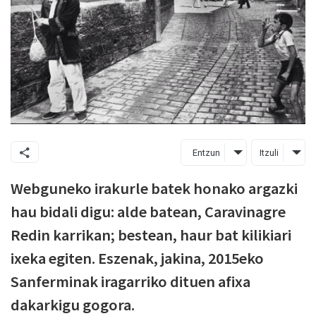
Entzun
Itzuli
Webguneko irakurle batek honako argazki
hau bidali digu: alde batean, Caravinagre
Redin karrikan; bestean, haur bat kilikiari
ixeka egiten. Eszenak, jakina, 2015eko
Sanferminak iragarriko dituen afixa
dakarkigu gogora.