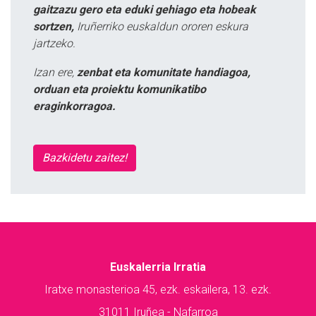
gaitzazu gero eta eduki gehiago eta hobeak
sortzen,
Iruñerriko euskaldun ororen eskura
jartzeko.
Izan ere,
zenbat eta komunitate handiagoa,
orduan eta proiektu komunikatibo
eraginkorragoa.
Bazkidetu zaitez!
Euskalerria Irratia
Iratxe monasterioa 45, ezk. eskailera, 13. ezk.
31011 Iruñea - Nafarroa