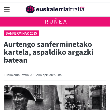
IRUÑEA
SANFERMINAK 2015
Aurtengo sanferminetako
kartela, aspaldiko argazki
batean
Euskalerria Irratia
2015eko apirilaren 28a