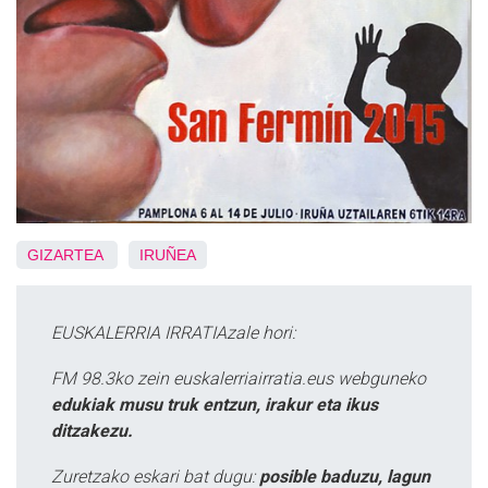
GIZARTEA
IRUÑEA
EUSKALERRIA IRRATIAzale hori:
FM 98.3ko zein euskalerriairratia.eus webguneko
edukiak musu truk entzun, irakur eta ikus
ditzakezu.
Zuretzako eskari bat dugu:
posible baduzu, lagun