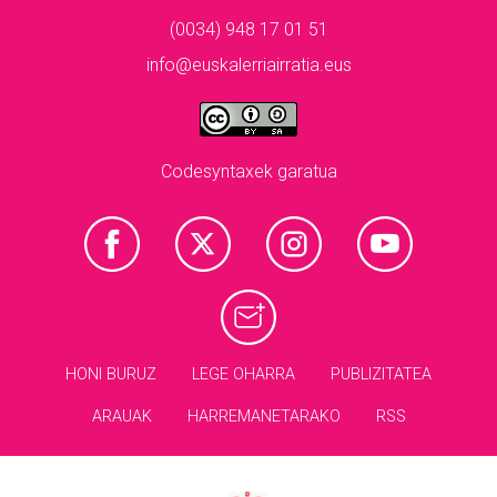
(0034) 948 17 01 51
info@euskalerriairratia.eus
Codesyntaxek garatua
HONI BURUZ
LEGE OHARRA
PUBLIZITATEA
ARAUAK
HARREMANETARAKO
RSS