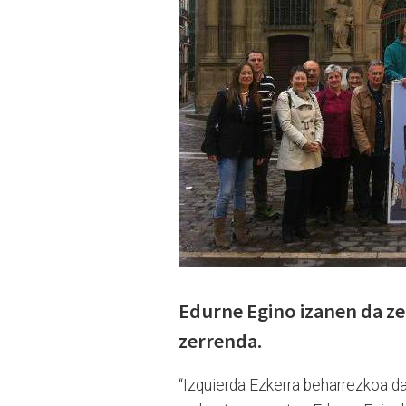
Edurne Egino izanen da z
zerrenda.
“Izquierda Ezkerra beharrezkoa d