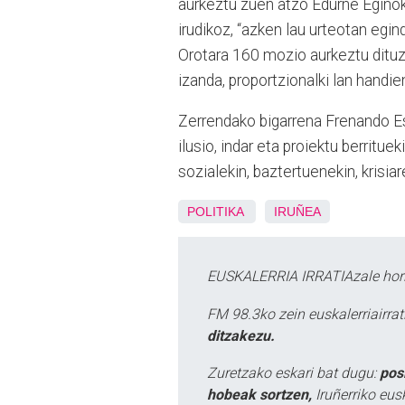
aurkeztu zuen atzo Edurne Eginok 
irudikoz, “azken lau urteotan egin
Orotara 160 mozio aurkeztu dituzte
izanda, proportzionalki lan handi
Zerrendako bigarrena Frenando Es
ilusio, indar eta proiektu berrit
sozialekin, baztertuenekin, krisia
POLITIKA
IRUÑEA
EUSKALERRIA IRRATIAzale hori
FM 98.3ko zein euskalerriairr
ditzakezu.
Zuretzako eskari bat dugu:
pos
hobeak sortzen,
Iruñerriko eus