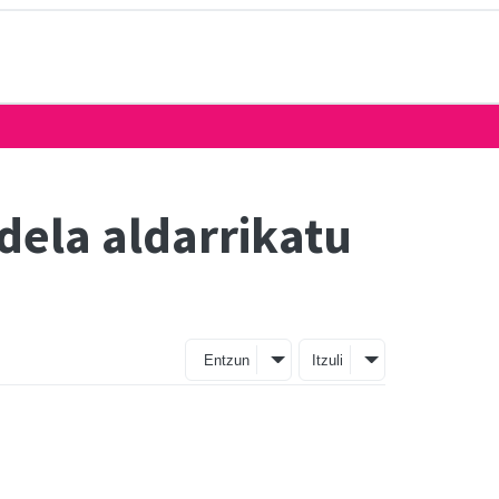
dela aldarrikatu
Entzun
Itzuli