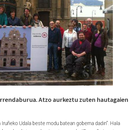
errendaburua. Atzo aurkeztu zuten hautagaien
a Iruñeko Udala beste modu batean goberna dadin”. Hala