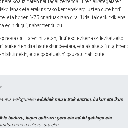
bere koalizioaren hautagai zerrenda. IEren alkategaiaren
dako lanak eta erakutsitako kemenak argi uzten dute hori”.
, eta horien %75 onartuak izan dira. “Udal talderik txikiena
ena egin dugu”, nabarmendu du.
pinosa da. Haren hitzetan, “Iruñeko ezkerra ordezkatzeko
uekin” aurkezten dira hauteskundeetara, eta aldaketa “mugimen
ren biktimekin, etxe gabetuekin” gauzatu nahi dute.
:
atia.eus webguneko
edukiak musu truk entzun, irakur eta ikus
ible baduzu, lagun gaitzazu gero eta eduki gehiago eta
kaldun ororen eskura jartzeko.