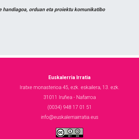
e handiagoa, orduan eta proiektu komunikatibo
Euskalerria Irratia
Iratxe monasterioa 45, ezk. eskailera, 13. ezk.
31011 Iruñea - Nafarroa
(0034) 948 17 01 51
info@euskalerriairratia.eus