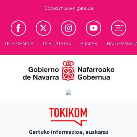
Codesyntaxek garatua
LEGE OHARRA
PUBLIZITATEA
ARAUAK
HARREMANET
Gertuko informazioa, euskaraz