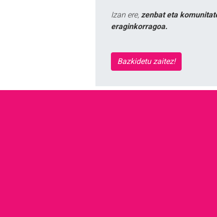
Izan ere,
zenbat eta komunitat
eraginkorragoa.
Bazkidetu zaitez!