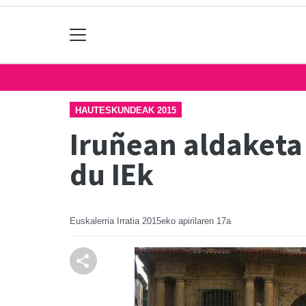
HAUTESKUNDEAK 2015
Iruñean aldaketa
du IEk
Euskalerria Irratia
2015eko apirilaren 17a