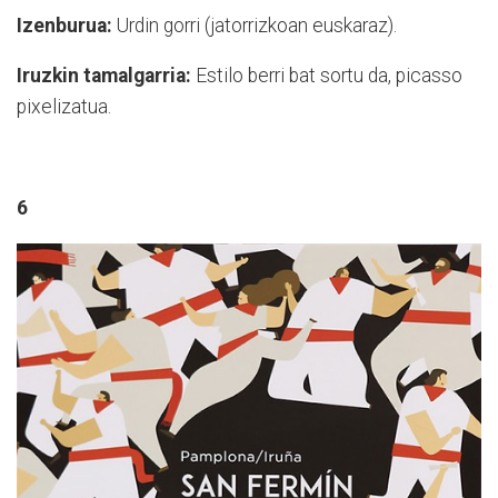
Izenburua:
Urdin gorri (jatorrizkoan euskaraz).
Iruzkin tamalgarria:
Estilo berri bat sortu da, picasso
pixelizatua.
6