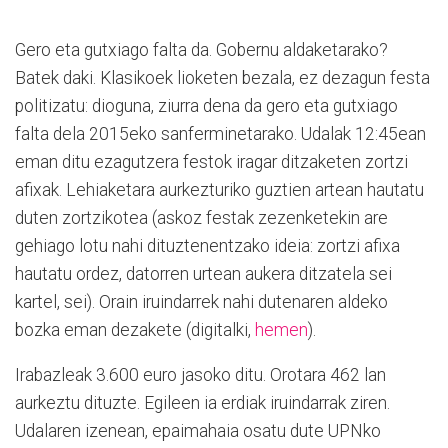
Gero eta gutxiago falta da. Gobernu aldaketarako?
Batek daki. Klasikoek lioketen bezala, ez dezagun festa
politizatu: dioguna, ziurra dena da gero eta gutxiago
falta dela 2015eko sanferminetarako. Udalak 12:45ean
eman ditu ezagutzera festok iragar ditzaketen zortzi
afixak. Lehiaketara aurkezturiko guztien artean hautatu
duten zortzikotea (askoz festak zezenketekin are
gehiago lotu nahi dituztenentzako ideia: zortzi afixa
hautatu ordez, datorren urtean aukera ditzatela sei
kartel, sei). Orain iruindarrek nahi dutenaren aldeko
bozka eman dezakete (digitalki,
hemen
).
Irabazleak 3.600 euro jasoko ditu. Orotara 462 lan
aurkeztu dituzte. Egileen ia erdiak iruindarrak ziren.
Udalaren izenean, epaimahaia osatu dute UPNko