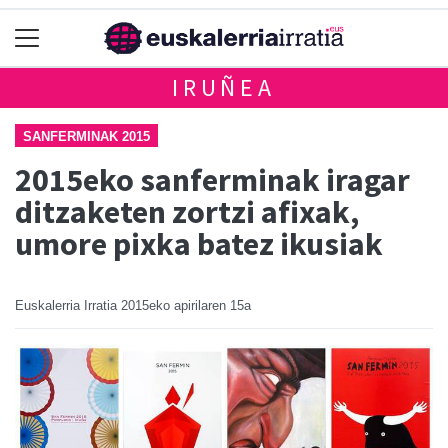
IRUÑEA
SANFERMINAK 2015
2015eko sanferminak iragar
ditzaketen zortzi afixak,
umore pixka batez ikusiak
Euskalerria Irratia
2015eko apirilaren 15a