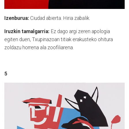
Izenburua:
Ciudad abierta. Hiria zabalik.
Iruzkin tamalgarria:
Ez dago argi zeren apologia
egiten duen, Txupinazoan titiak erakusteko ohitura
zoldazu horrena ala zoofiliarena.
5