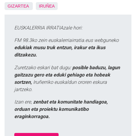
GIZARTEA
IRUÑEA
EUSKALERRIA IRRATIAzale hori:
FM 98.3ko zein euskalerriairratia.eus webguneko
edukiak musu truk entzun, irakur eta ikus
ditzakezu.
Zuretzako eskari bat dugu:
posible baduzu, lagun
gaitzazu gero eta eduki gehiago eta hobeak
sortzen,
Iruñerriko euskaldun ororen eskura
jartzeko.
Izan ere,
zenbat eta komunitate handiagoa,
orduan eta proiektu komunikatibo
eraginkorragoa.