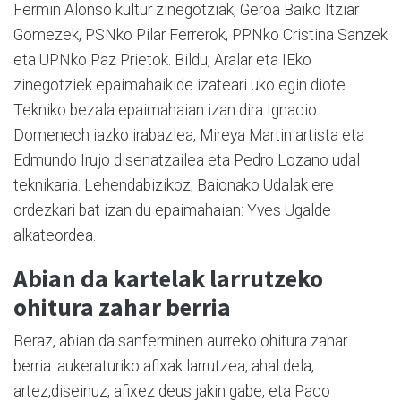
Fermin Alonso kultur zinegotziak, Geroa Baiko Itziar
Gomezek, PSNko Pilar Ferrerok, PPNko Cristina Sanzek
eta UPNko Paz Prietok. Bildu, Aralar eta IEko
zinegotziek epaimahaikide izateari uko egin diote.
Tekniko bezala epaimahaian izan dira Ignacio
Domenech iazko irabazlea, Mireya Martin artista eta
Edmundo Irujo disenatzailea eta Pedro Lozano udal
teknikaria. Lehendabizikoz, Baionako Udalak ere
ordezkari bat izan du epaimahaian: Yves Ugalde
alkateordea.
Abian da kartelak larrutzeko
ohitura zahar berria
Beraz, abian da sanferminen aurreko ohitura zahar
berria: aukeraturiko afixak larrutzea, ahal dela,
artez,diseinuz, afixez deus jakin gabe, eta Paco