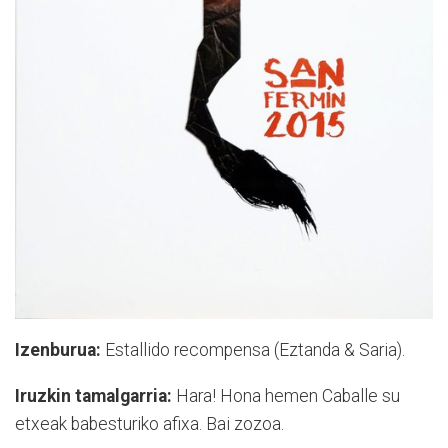
Izenburua:
Estallido recompensa (Eztanda & Saria).
Iruzkin tamalgarria:
Hara! Hona hemen Caballe su
etxeak babesturiko afixa. Bai zozoa.