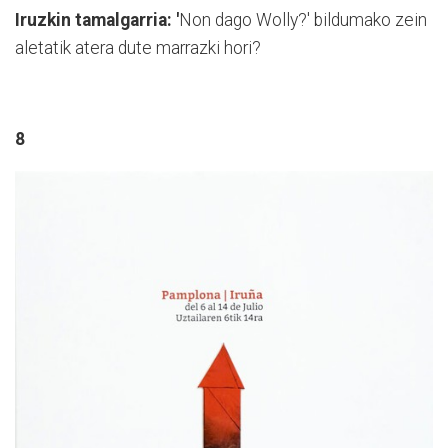
Iruzkin tamalgarria:
'
Non dago Wolly?' bildumako zein
aletatik atera dute marrazki hori?
8