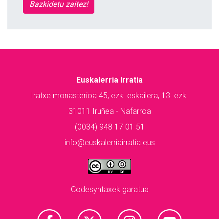
Bazkidetu zaitez!
Euskalerria Irratia
Iratxe monasterioa 45, ezk. eskailera, 13. ezk.
31011 Iruñea - Nafarroa
(0034) 948 17 01 51
info@euskalerriairratia.eus
Codesyntaxek garatua