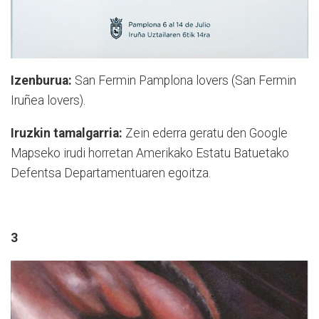
Izenburua:
San Fermin Pamplona lovers (San Fermin
Iruñea lovers).
Iruzkin tamalgarria:
Zein ederra geratu den Google
Mapseko irudi horretan Amerikako Estatu Batuetako
Defentsa Departamentuaren egoitza.
3