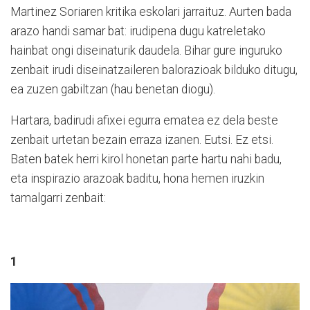
Martinez Soriaren kritika eskolari jarraituz. Aurten bada
arazo handi samar bat: irudipena dugu katreletako
hainbat ongi diseinaturik daudela. Bihar gure inguruko
zenbait irudi diseinatzaileren balorazioak bilduko ditugu,
ea zuzen gabiltzan (hau benetan diogu).
Hartara, badirudi afixei egurra ematea ez dela beste
zenbait urtetan bezain erraza izanen. Eutsi. Ez etsi.
Baten batek herri kirol honetan parte hartu nahi badu,
eta inspirazio arazoak baditu, hona hemen iruzkin
tamalgarri zenbait:
1