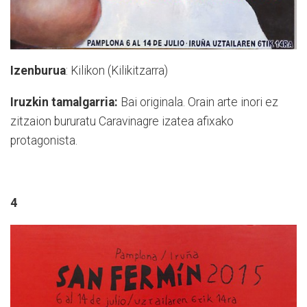
Izenburua
: Kilikon (Kilikitzarra)
Iruzkin tamalgarria:
Bai originala. Orain arte inori ez
zitzaion bururatu Caravinagre izatea afixako
protagonista.
4