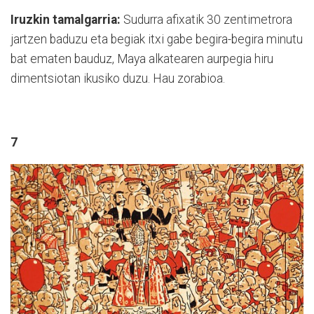
Iruzkin tamalgarria:
Sudurra afixatik 30 zentimetrora
jartzen baduzu eta begiak itxi gabe begira-begira minutu
bat ematen bauduz, Maya alkatearen aurpegia hiru
dimentsiotan ikusiko duzu. Hau zorabioa.
7