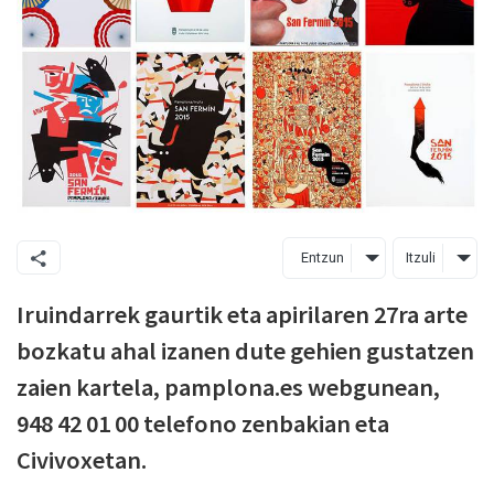
Entzun
Itzuli
Iruindarrek gaurtik eta apirilaren 27ra arte
bozkatu ahal izanen dute gehien gustatzen
zaien kartela, pamplona.es webgunean,
948 42 01 00 telefono zenbakian eta
Civivoxetan.