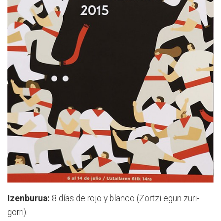
Izenburua:
8 días de rojo y blanco (Zortzi egun zuri-
gorri).