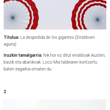
Titulua:
La despedida de los gigantes (Erraldoien
agurra).
Iruzkin tamalgarria:
Nik hor ez ditut erraldoiak ikusten,
baizik eta abanikoak. Loco Mia taldearen kontzertu
baten iragarkia ematen du.
2