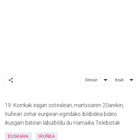
Entzun
Itzuli
19. Korrikak iragan ostiralean, martxoaren 20arekin,
Iruñean zehar euripean egindako ibilibidea bideo
ikusgarri batean laburbildu du Hamaika Telebistak.
EUSKARA
IRUÑEA