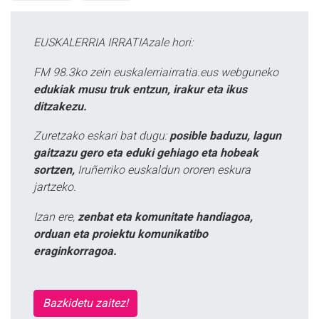
EUSKALERRIA IRRATIAzale hori:
FM 98.3ko zein euskalerriairratia.eus webguneko
edukiak musu truk entzun, irakur eta ikus
ditzakezu.
Zuretzako eskari bat dugu:
posible baduzu, lagun
gaitzazu gero eta eduki gehiago eta hobeak
sortzen,
Iruñerriko euskaldun ororen eskura
jartzeko.
Izan ere,
zenbat eta komunitate handiagoa,
orduan eta proiektu komunikatibo
eraginkorragoa.
Bazkidetu zaitez!