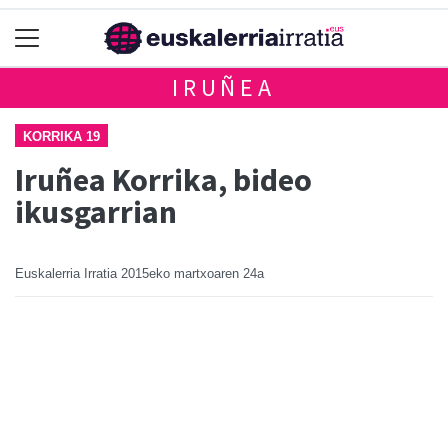
IRUÑEA
KORRIKA 19
Iruñea Korrika, bideo
ikusgarrian
Euskalerria Irratia
2015eko martxoaren 24a