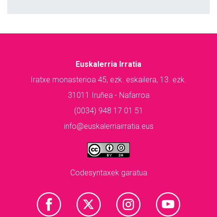
Euskalerria Irratia
Iratxe monasterioa 45, ezk. eskailera, 13. ezk.
31011 Iruñea - Nafarroa
(0034) 948 17 01 51
info@euskalerriairratia.eus
Codesyntaxek garatua