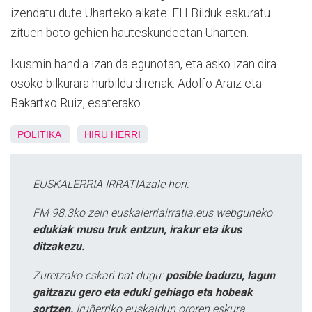
izendatu dute Uharteko alkate. EH Bilduk eskuratu
zituen boto gehien hauteskundeetan Uharten.
Ikusmin handia izan da egunotan, eta asko izan dira
osoko bilkurara hurbildu direnak. Adolfo Araiz eta
Bakartxo Ruiz, esaterako.
POLITIKA
HIRU HERRI
EUSKALERRIA IRRATIAzale hori:
FM 98.3ko zein euskalerriairratia.eus webguneko
edukiak musu truk entzun, irakur eta ikus
ditzakezu.
Zuretzako eskari bat dugu:
posible baduzu, lagun
gaitzazu gero eta eduki gehiago eta hobeak
sortzen,
Iruñerriko euskaldun ororen eskura