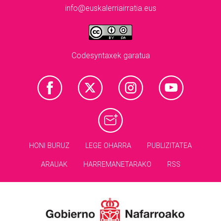
info@euskalerriairratia.eus
Codesyntaxek garatua
HONI BURUZ
LEGE OHARRA
PUBLIZITATEA
ARAUAK
HARREMANETARAKO
RSS