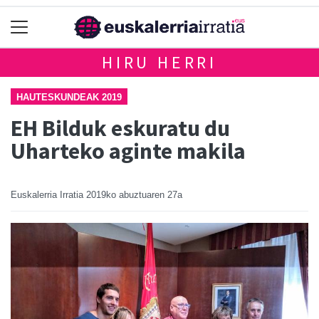
HIRU HERRI
HAUTESKUNDEAK 2019
EH Bilduk eskuratu du
Uharteko aginte makila
Euskalerria Irratia
2019ko abuztuaren 27a