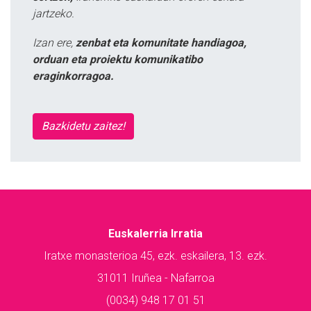
jartzeko.
Izan ere,
zenbat eta komunitate handiagoa,
orduan eta proiektu komunikatibo
eraginkorragoa.
Bazkidetu zaitez!
Euskalerria Irratia
Iratxe monasterioa 45, ezk. eskailera, 13. ezk.
31011 Iruñea - Nafarroa
(0034) 948 17 01 51