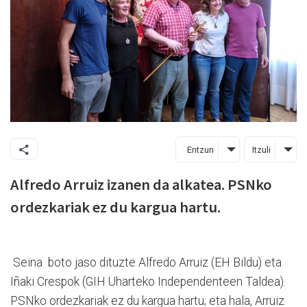
Entzun
Itzuli
Alfredo Arruiz izanen da alkatea. PSNko
ordezkariak ez du kargua hartu.
Seina boto jaso dituzte Alfredo Arruiz (EH Bildu) eta
Iñaki Crespok (GIH Uharteko Independenteen Taldea).
PSNko ordezkariak ez du kargua hartu; eta hala, Arruiz