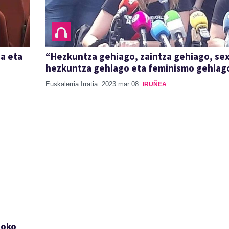
ia eta
“Hezkuntza gehiago, zaintza gehiago, se
hezkuntza gehiago eta feminismo gehiag
Euskalerria Irratia
2023 mar 08
IRUÑEA
goko