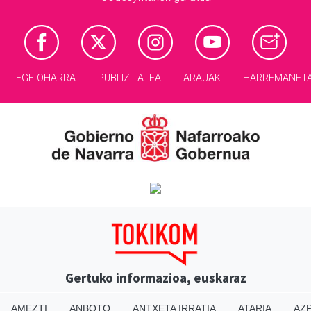
LEGE OHARRA
PUBLIZITATEA
ARAUAK
HARREMANET
Gertuko informazioa, euskaraz
AMEZTI
ANBOTO
ANTXETA IRRATIA
ATARIA
AZP