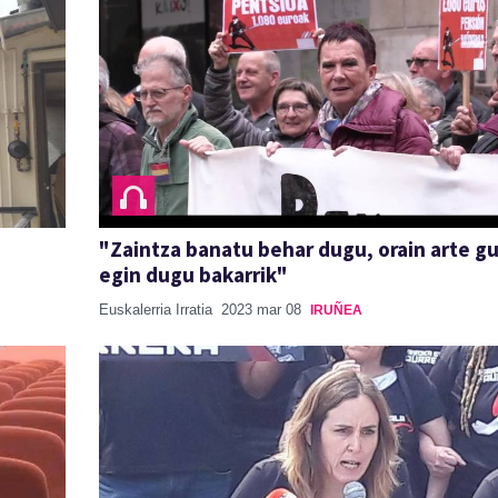
,
"Zaintza banatu behar dugu, orain arte g
egin dugu bakarrik"
Euskalerria Irratia
2023 mar 08
IRUÑEA