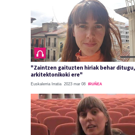
"Zaintzen gaituzten hiriak behar ditugu
arkitektonikoki ere"
Euskalerria Irratia
2023 mar 08
IRUÑEA