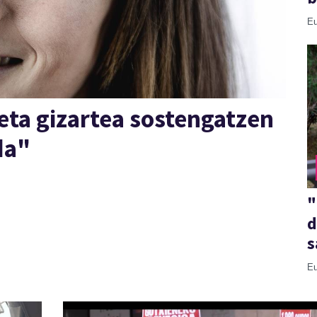
Eu
 eta gizartea sostengatzen
da"
"
d
s
Eu