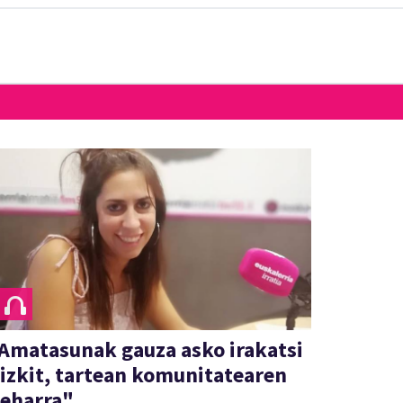
Amatasunak gauza asko irakatsi
izkit, tartean komunitatearen
eharra"