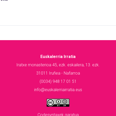
Euskalerria Irratia
Iratxe monasterioa 45, ezk. eskailera, 13. ezk.
31011 Iruñea - Nafarroa
(0034) 948 17 01 51
info@euskalerriairratia.eus
Codesyntaxek garatua