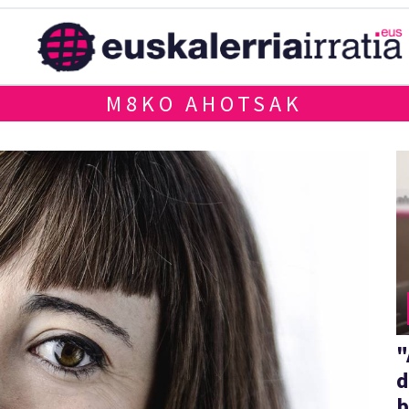
M8KO AHOTSAK
"
d
b