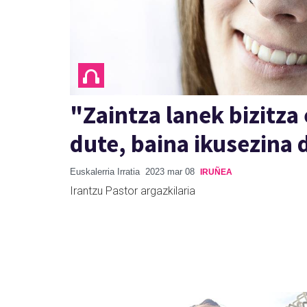
"Zaintza lanek bizitza
dute, baina ikusezina 
Euskalerria Irratia
2023 mar 08
IRUÑEA
Irantzu Pastor argazkilaria