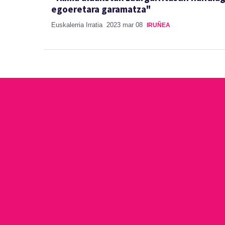
egoeretara garamatza"
Euskalerria Irratia
2023 mar 08
IRUÑEA