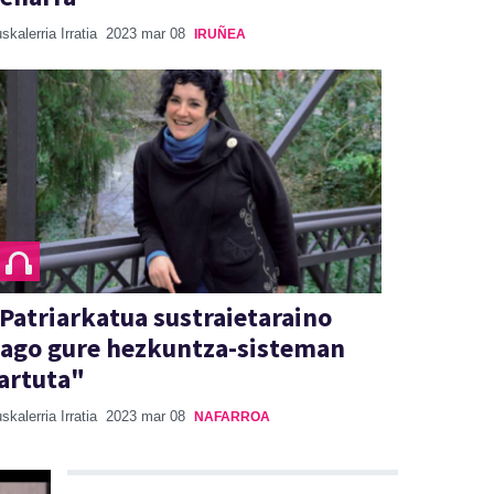
skalerria Irratia
2023 mar 08
IRUÑEA
Patriarkatua sustraietaraino
ago gure hezkuntza-sisteman
artuta"
skalerria Irratia
2023 mar 08
NAFARROA