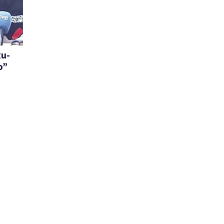
xu-
o”