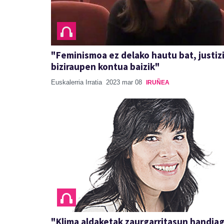
"Feminismoa ez delako hautu bat, justiz
biziraupen kontua baizik"
Euskalerria Irratia
2023 mar 08
IRUÑEA
"Klima aldaketak zaurgarritasun handia