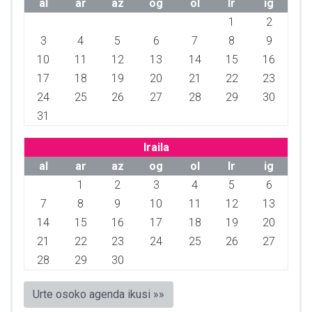
al
ar
az
og
ol
lr
ig
1
2
3
4
5
6
7
8
9
10
11
12
13
14
15
16
17
18
19
20
21
22
23
24
25
26
27
28
29
30
31
Iraila
al
ar
az
og
ol
lr
ig
1
2
3
4
5
6
7
8
9
10
11
12
13
14
15
16
17
18
19
20
21
22
23
24
25
26
27
28
29
30
Urte osoko agenda ikusi »»