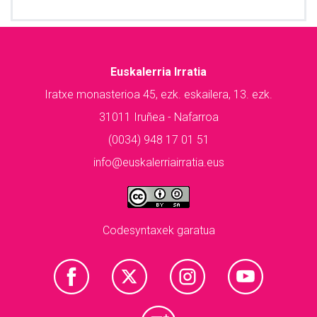
Euskalerria Irratia
Iratxe monasterioa 45, ezk. eskailera, 13. ezk.
31011 Iruñea - Nafarroa
(0034) 948 17 01 51
info@euskalerriairratia.eus
Codesyntaxek garatua