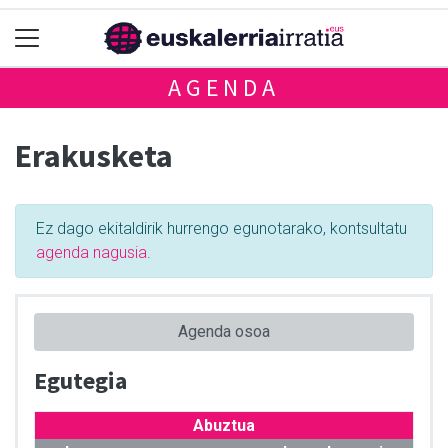
AGENDA
Erakusketa
Ez dago ekitaldirik hurrengo egunotarako, kontsultatu
agenda nagusia
.
Agenda osoa
Egutegia
Abuztua