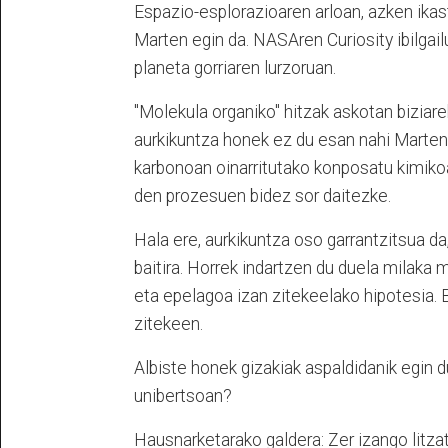
Espazio-esplorazioaren arloan, azken ikas
Marten egin da. NASAren Curiosity ibilgail
planeta gorriaren lurzoruan.
"Molekula organiko" hitzak askotan biziarek
aurkikuntza honek ez du esan nahi Marten 
karbonoan oinarritutako konposatu kimikoa
den prozesuen bidez sor daitezke.
Hala ere, aurkikuntza oso garrantzitsua da
baitira. Horrek indartzen du duela milaka
eta epelagoa izan zitekeelako hipotesia. 
zitekeen.
Albiste honek gizakiak aspaldidanik egin d
unibertsoan?
Hausnarketarako galdera: Zer izango litz