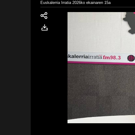
Euskalerria Irratia
2026ko ekainaren 15a