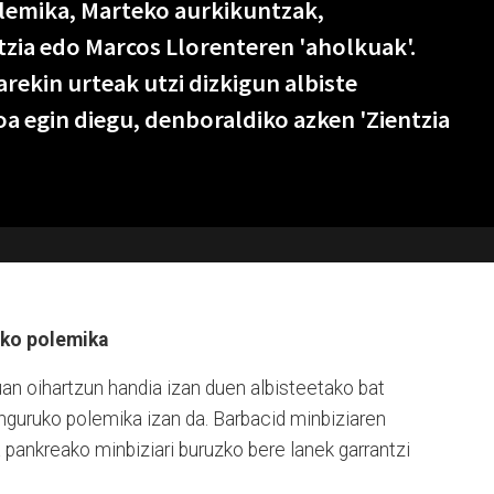
lemika, Marteko aurkikuntzak,
ia edo Marcos Llorenteren 'aholkuak'.
arekin urteak utzi dizkigun albiste
 egin diegu, denboraldiko azken 'Zientzia
uko polemika
n oihartzun handia izan duen albisteetako bat
nguruko polemika izan da. Barbacid minbiziaren
 pankreako minbiziari buruzko bere lanek garrantzi