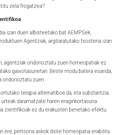
stitu zela frogatzea?
entifikoa
dia izan duen albisteetako bat AEMPSek,
duktuen Agentziak, argitaratutako txostena izan
ren, agentziak ondorioztatu zuen homeopatiak ez
tutako gaixotasunetan. Beste modu batera esanda,
a ondorioztatu zuen.
tutako terapia alternatiboa da, eta substantzia
iek urteak daramatzate haren eraginkortasuna
ia zientifikoak ez du erakusten benetako efektu
an ere, pertsona askok diote homeopatia erabilita