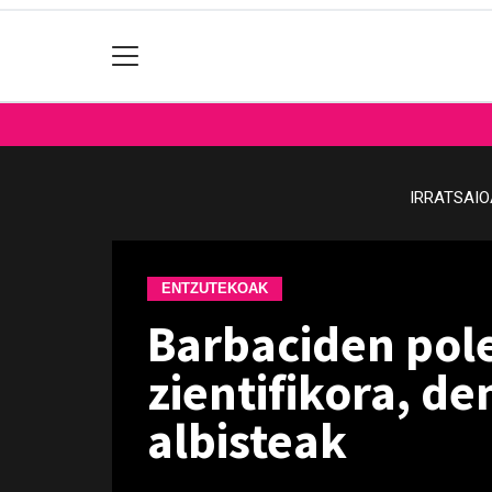
IRRATSAI
ENTZUTEKOAK
Barbaciden pol
zientifikora, de
albisteak