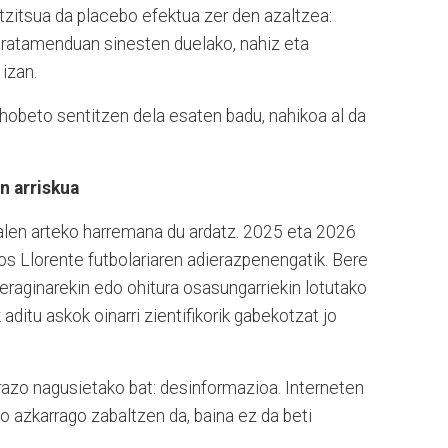
antzitsua da placebo efektua zer den azaltzea:
tratamenduan sinesten duelako, nahiz eta
izan.
hobeto sentitzen dela esaten badu, nahikoa al da
n arriskua
ialen arteko harremana du ardatz. 2025 eta 2026
os Llorente futbolariaren adierazpenengatik. Bere
eraginarekin edo ohitura osasungarriekin lotutako
aditu askok oinarri zientifikorik gabekotzat jo
razo nagusietako bat: desinformazioa. Interneten
o azkarrago zabaltzen da, baina ez da beti