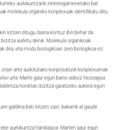
turteko aurkikuntzarik interesgarrienetako bat
uak molekula organiko konplexuak identifikatu ditu
in lotzen ditugu, baina kontuz ibili behar da:
bizitza aurkitu denik. Molekula organikoak
k dira, eta modu biologikoan zein biologikoa ez
, orain arte aurkitutako konposaturik konplexuenak
 milioi urte Marte gaur egun baino askoz hezeagoa
Baldintza horietan, bizitza garatzeko aukera egon
uen galdera bati lotzen zaio: bakarrik al gaude
ateke aurkikuntza handiagoa: Marten gaur egun