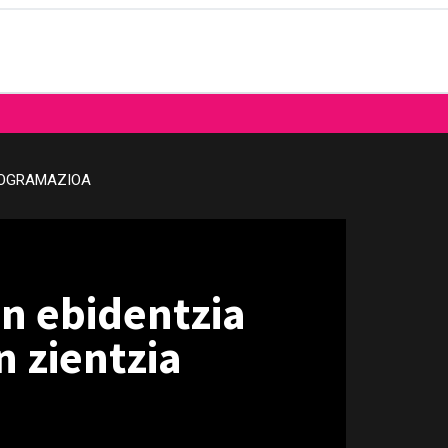
OGRAMAZIOA
n ebidentzia
n zientzia