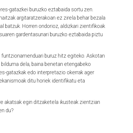
eres-gatazkei buruzko eztabaida sortu zen.
maitzak argitaratzerakoan ez zirela behar bezala
l batzuk. Horren ondorioz, aldizkari zientifikoak
zesuaren gardentasunari buruzko eztabaida piztu
funtzionamenduari buruz hitz egiteko. Askotan
 bilduma dela, baina benetan etengabeko
res-gatazkak edo interpretazio okerrak ager
ekanismoak ditu horiek identifikatu eta
re akatsak egin ditzaketela ikusteak zientzian
ten du?