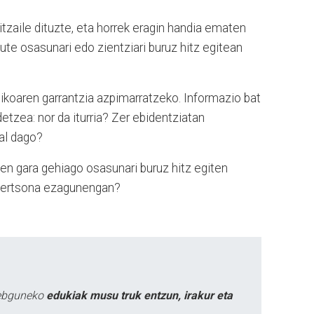
itzaile dituzte, eta horrek eragin handia ematen
ute osasunari edo zientziari buruz hitz egitean
ikoaren garrantzia azpimarratzeko. Informazio bat
etzea: nor da iturria? Zer ebidentziatan
 al dago?
en gara gehiago osasunari buruz hitz egiten
 pertsona ezagunengan?
webguneko
edukiak musu truk entzun, irakur eta