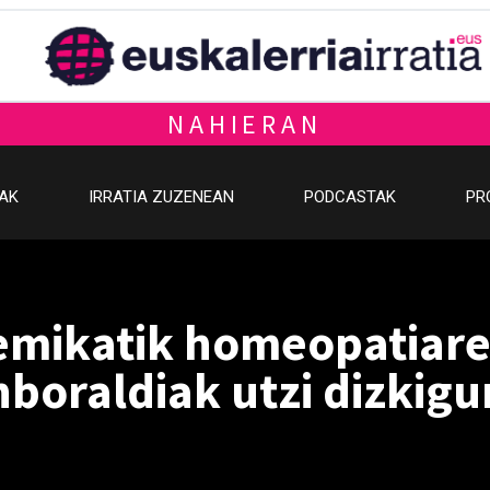
NAHIERAN
OAK
IRRATIA ZUZENEAN
PODCASTAK
PR
emikatik homeopatiare
nboraldiak utzi dizkigu