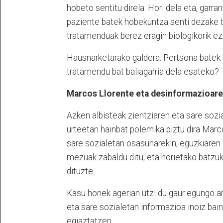
hobeto sentitu direla. Hori dela eta, garr
paziente batek hobekuntza senti dezake 
tratamenduak berez eragin biologikorik ez 
Hausnarketarako galdera: Pertsona batek 
tratamendu bat baliagarria dela esateko?
Marcos Llorente eta desinformazioare
Azken albisteak zientziaren eta sare soz
urteetan hainbat polemika piztu dira Marc
sare sozialetan osasunarekin, eguzkiaren 
mezuak zabaldu ditu, eta horietako batzuk 
dituzte.
Kasu honek agerian utzi du gaur egungo a
eta sare sozialetan informazioa inoiz bain
egiaztatzen.