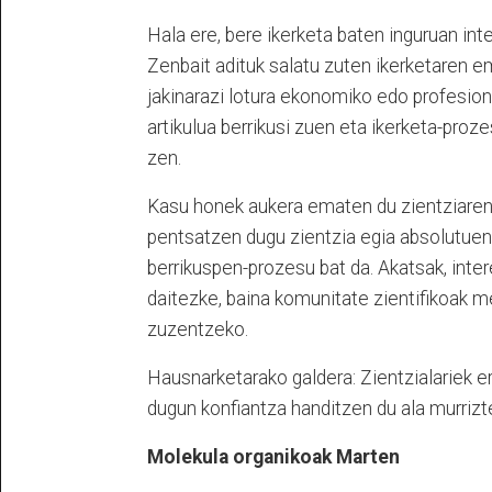
Hala ere, bere ikerketa baten inguruan int
Zenbait adituk salatu zuten ikerketaren e
jakinarazi lotura ekonomiko edo profesiona
artikulua berrikusi zuen eta ikerketa-pro
zen.
Kasu honek aukera ematen du zientziaren 
pentsatzen dugu zientzia egia absolutuen
berrikuspen-prozesu bat da. Akatsak, inte
daitezke, baina komunitate zientifikoak m
zuzentzeko.
Hausnarketarako galdera: Zientzialariek e
dugun konfiantza handitzen du ala murriz
Molekula organikoak Marten