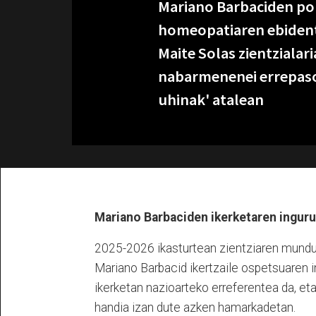
Mariano Barbaciden po
homeopatiaren ebidentz
Maite Solas zientzialari
nabarmenenei errepasoa
uhinak' atalean
Mariano Barbaciden ikerketaren ingur
2025-2026 ikasturtean zientziaren mundua
Mariano Barbacid ikertzaile ospetsuaren i
ikerketan nazioarteko erreferentea da, eta
handia izan dute azken hamarkadetan.