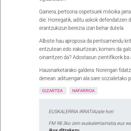
Gainera, pertsona ospetsuek milioika jarra
die. Horregatik, aditu askok defendatzen d
erantzukizun berezia izan behar dutela.
Albiste hau aproposa da pentsamendu krit
entzutean edo irakurtzean, komeni da gald
oinarritzen da? Adostasun zientifikorik ba
Hausnarketarako galdera: Norengan fidatz
denean: adituengan ala sare sozialetako
GIZARTEA
NAFARROA
EUSKALERRIA IRRATIAzale hori:
FM 98.3ko zein euskalerriairratia.eus 
ikus ditzakezu.