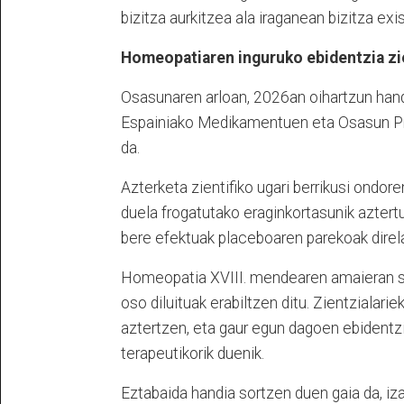
bizitza aurkitzea ala iraganean bizitza exi
Homeopatiaren inguruko ebidentzia zi
Osasunaren arloan, 2026an oihartzun han
Espainiako Medikamentuen eta Osasun Pro
da.
Azterketa zientifiko ugari berrikusi ondo
duela frogatutako eraginkortasunik azter
bere efektuak placeboaren parekoak direl
Homeopatia XVIII. mendearen amaieran sor
oso diluituak erabiltzen ditu. Zientzialar
aztertzen, eta gaur egun dagoen ebidentz
terapeutikorik duenik.
Eztabaida handia sortzen duen gaia da, iz