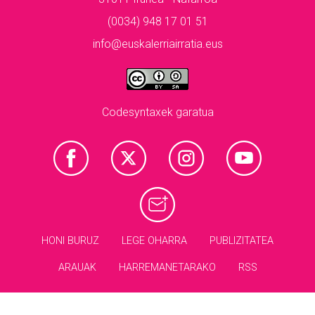
(0034) 948 17 01 51
info@euskalerriairratia.eus
Codesyntaxek garatua
HONI BURUZ
LEGE OHARRA
PUBLIZITATEA
ARAUAK
HARREMANETARAKO
RSS