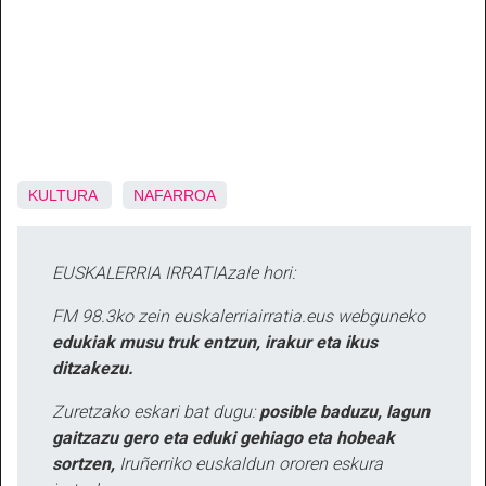
KULTURA
NAFARROA
EUSKALERRIA IRRATIAzale hori:
FM 98.3ko zein euskalerriairratia.eus webguneko
edukiak musu truk entzun, irakur eta ikus
ditzakezu.
Zuretzako eskari bat dugu:
posible baduzu, lagun
gaitzazu gero eta eduki gehiago eta hobeak
sortzen,
Iruñerriko euskaldun ororen eskura