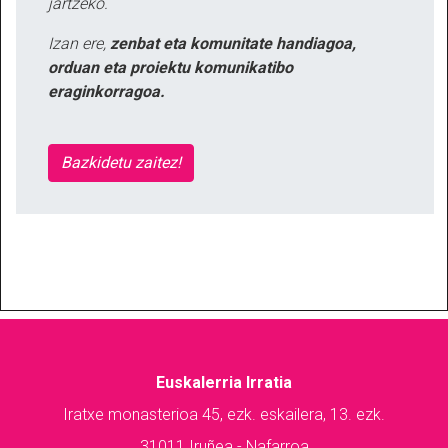
jartzeko.
Izan ere,
zenbat eta komunitate handiagoa,
orduan eta proiektu komunikatibo
eraginkorragoa.
Bazkidetu zaitez!
Euskalerria Irratia
Iratxe monasterioa 45, ezk. eskailera, 13. ezk.
31011 Iruñea - Nafarroa