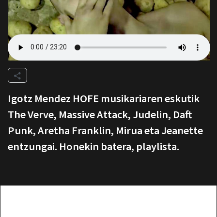
Igotz Mendez HOFE musikariaren eskutik
The Verve, Massive Attack, Judelin, Daft
Punk, Aretha Franklin, Mirua eta Jeanette
entzungai. Honekin batera, playlista.