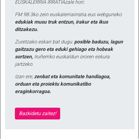
EUSKALERRIA IRRATIAzale hori:
FM 98.3ko zein euskalerriairratia.eus webguneko
edukiak musu truk entzun, irakur eta ikus
ditzakezu.
Zuretzako eskari bat dugu:
posible baduzu, lagun
gaitzazu gero eta eduki gehiago eta hobeak
sortzen,
Iruñerriko euskaldun ororen eskura
jartzeko.
Izan ere,
zenbat eta komunitate handiagoa,
orduan eta proiektu komunikatibo
eraginkorragoa.
Bazkidetu zaitez!