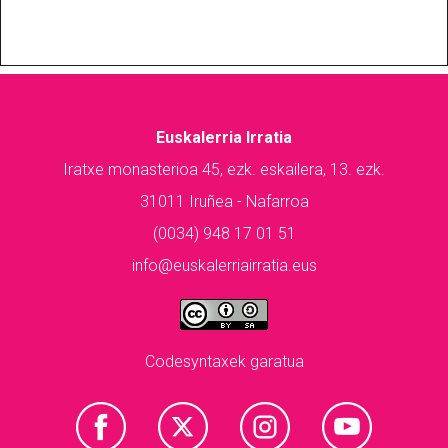
Euskalerria Irratia
Iratxe monasterioa 45, ezk. eskailera, 13. ezk.
31011 Iruñea - Nafarroa
(0034) 948 17 01 51
info@euskalerriairratia.eus
Codesyntaxek garatua