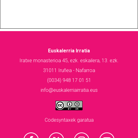
Euskalerria Irratia
Iratxe monasterioa 45, ezk. eskailera, 13. ezk.
31011 Iruñea - Nafarroa
(0034) 948 17 01 51
info@euskalerriairratia.eus
Codesyntaxek garatua