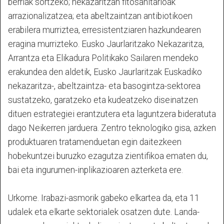
berriak sortzeko; nekazaritzan fitosanitarioak
arrazionalizatzea; eta abeltzaintzan antibiotikoen
erabilera murriztea, erresistentziaren hazkundearen
eragina murrizteko. Eusko Jaurlaritzako Nekazaritza,
Arrantza eta Elikadura Politikako Sailaren mendeko
erakundea den aldetik, Eusko Jaurlaritzak Euskadiko
nekazaritza-, abeltzaintza- eta basogintza-sektorea
sustatzeko, garatzeko eta kudeatzeko diseinatzen
dituen estrategiei erantzutera eta laguntzera bideratuta
dago Neikerren jarduera. Zentro teknologiko gisa, azken
produktuaren tratamenduetan egin daitezkeen
hobekuntzei buruzko ezagutza zientifikoa ematen du,
bai eta ingurumen-inplikazioaren azterketa ere.
Urkome. Irabazi-asmorik gabeko elkartea da, eta 11
udalek eta elkarte sektorialek osatzen dute. Landa-