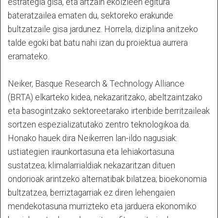
estrategia gisa, eta artzain ekoizleen egitura
bateratzailea ematen du, sektoreko erakunde
bultzatzaile gisa jardunez. Horrela, diziplina anitzeko
talde egoki bat batu nahi izan du proiektua aurrera
eramateko.
Neiker, Basque Research & Technology Alliance
(BRTA) elkarteko kidea, nekazaritzako, abeltzaintzako
eta basogintzako sektoreetarako irtenbide berritzaileak
sortzen espezializatutako zentro teknologikoa da.
Honako hauek dira Neikerren lan-ildo nagusiak:
ustiategien iraunkortasuna eta lehiakortasuna
sustatzea; klimalarrialdiak nekazaritzan dituen
ondorioak arintzeko alternatibak bilatzea; bioekonomia
bultzatzea, berriztagarriak ez diren lehengaien
mendekotasuna murrizteko eta jarduera ekonomiko