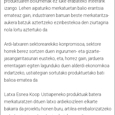
produktuaren bolumenak ez luke erabateko irteerarik
izango. Lehen aipaturiko merkatuetan balio erantsia
emateaz gain, industriaren barruan beste merkataritza-
aukera batzuk aztertzeko ezinbestekoa den ziurtagiria
nola lortu aztertuko da.
Ardi-latxaren sektorearekiko konpromisoa, sektore
horrek berez sortzen duen ingurumen- eta gizarte-
jasangarritasunari eusteko, eta, horrez gain, jarduera
errentagarri egiten lagunduko duen alderdi ekonomikoa
indartzeko, ustiategian sortutako produktuetako bati
balioa ematea da.
Latxa Esnea Koop. Ustiapeneko produktuak batera
merkaturatzen dituen latxo ardiekoizleen elkarte
bakarra da proiektu honen buru, artilea errebalorizatzeko