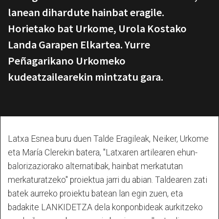
lanean dihardute hainbat eragile.
Horietako bat Urkome, Urola Kostako
Landa Garapen Elkartea. Yurre
Peñagarikano Urkomeko
kudeatzailearekin mintzatu gara.
Latxa Esnea buru duen Talde Eragileak, Neiker, Urkome
eta María Clerekin batera, "Latxaren artilearen ehun-
balorizaziorako alternatibak, hainbat merkatutan
merkaturatzeko" proiektua jarri du abian. Taldearen zati
batek aurreko proiektu batean lan egin zuen, eta
badakite LANKIDETZA dela konponbideak aurkitzeko