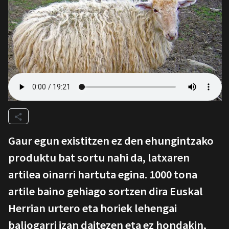
Gaur egun existitzen ez den ehungintzako
produktu bat sortu nahi da, latxaren
artilea oinarri hartuta egina. 1000 tona
artile baino gehiago sortzen dira Euskal
Herrian urtero eta horiek lehengai
baliogarri izan daitezen eta ez hondakin,