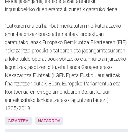
Moda jasangarria, estilo eta kalitatearekin,
ingurukoekiko duen erantzukizunetik garatuko dena.
"Latxaren artilea hainbat merkatutan merkaturatzeko
ehun-balorizaziorako alternatibak" proiektuan
garatutako lanak Europako Berrikuntza Elkartearen (EIE)
nekazaritza-produktibitatearen eta jasangarritasunaren
arloko talde operatiboak sortzeko eta martxan jartzeko
laguntzak jasotzen ditu, eta Landa Garapenerako
Nekazaritza Funtsak (LGENF) eta Eusko Jaurlaritzak
finantzatzen dute% 80an, Europako Parlamentua eta
Kontseiluaren erregelamenduaren 35. artikuluan
aurreikusitako lankidetzarako laguntzen bidez (
1305/2013
GIZARTEA
NAFARROA