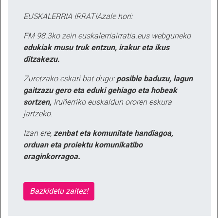
EUSKALERRIA IRRATIAzale hori:
FM 98.3ko zein euskalerriairratia.eus webguneko
edukiak musu truk entzun, irakur eta ikus
ditzakezu.
Zuretzako eskari bat dugu:
posible baduzu, lagun
gaitzazu gero eta eduki gehiago eta hobeak
sortzen,
Iruñerriko euskaldun ororen eskura
jartzeko.
Izan ere,
zenbat eta komunitate handiagoa,
orduan eta proiektu komunikatibo
eraginkorragoa.
Bazkidetu zaitez!