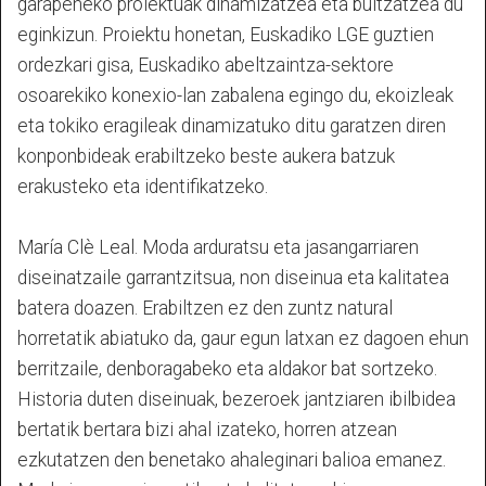
garapeneko proiektuak dinamizatzea eta bultzatzea du
eginkizun. Proiektu honetan, Euskadiko LGE guztien
ordezkari gisa, Euskadiko abeltzaintza-sektore
osoarekiko konexio-lan zabalena egingo du, ekoizleak
eta tokiko eragileak dinamizatuko ditu garatzen diren
konponbideak erabiltzeko beste aukera batzuk
erakusteko eta identifikatzeko.
María Clè Leal. Moda arduratsu eta jasangarriaren
diseinatzaile garrantzitsua, non diseinua eta kalitatea
batera doazen. Erabiltzen ez den zuntz natural
horretatik abiatuko da, gaur egun latxan ez dagoen ehun
berritzaile, denboragabeko eta aldakor bat sortzeko.
Historia duten diseinuak, bezeroek jantziaren ibilbidea
bertatik bertara bizi ahal izateko, horren atzean
ezkutatzen den benetako ahaleginari balioa emanez.