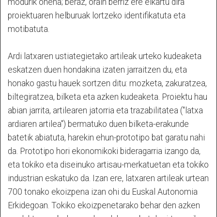
modurik onena; beraz, orain berriz ere elkartu dira
proiektuaren helburuak lortzeko identifikatuta eta
motibatuta.
Ardi latxaren ustiategietako artileak urteko kudeaketa
eskatzen duen hondakina izaten jarraitzen du, eta
honako gastu hauek sortzen ditu: mozketa, zakuratzea,
biltegiratzea, bilketa eta azken kudeaketa. Proiektu hau
abian jarrita, artilearen jatorria eta trazabilitatea ("latxa
ardiaren artilea") bermatuko duen bilketa-erakunde
batetik abiatuta, harekin ehun-prototipo bat garatu nahi
da. Prototipo hori ekonomikoki bideragarria izango da,
eta tokiko eta diseinuko artisau-merkatuetan eta tokiko
industrian eskatuko da. Izan ere, latxaren artileak urtean
700 tonako ekoizpena izan ohi du Euskal Autonomia
Erkidegoan. Tokiko ekoizpenetarako behar den azken