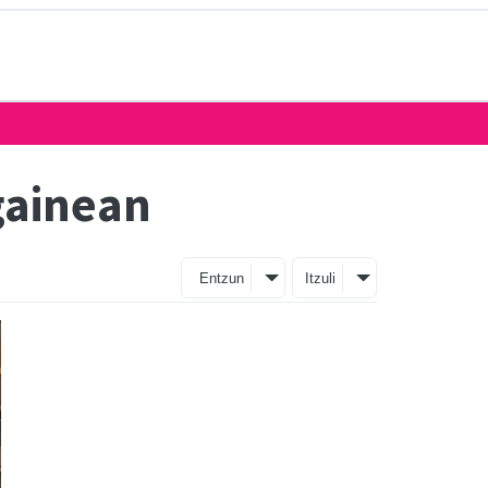
gainean
Entzun
Itzuli