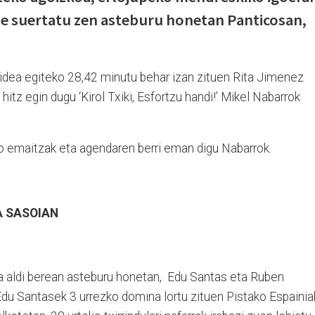
le suertatu zen asteburu honetan Panticosan,
idea egiteko 28,42 minutu behar izan zituen Rita Jimenez
n hitz egin dugu
‘
Kirol Txiki, Esfortzu handi!’ Mikel Nabarrok
uko emaitzak eta agendaren berri eman digu Nabarrok
A SASOIAN
ira aldi berean asteburu honetan, Edu Santas eta Ruben
n Edu Santasek 3 urrezko domina lortu zituen Pistako Espaini