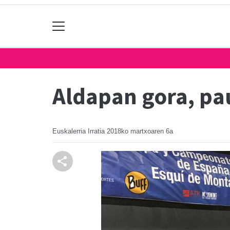
Aldapan gora, p
Euskalerria Irratia
2018ko martxoaren 6a