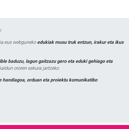
:
atia.eus webguneko
edukiak musu truk entzun, irakur eta ikus
ible baduzu, lagun gaitzazu gero eta eduki gehiago eta
kaldun ororen eskura jartzeko.
e handiagoa, orduan eta proiektu komunikatibo