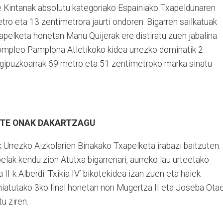
une Kintanak absolutu kategoriako Espainiako Txapeldunaren
etro eta 13 zentimetrora jaurti ondoren. Bigarren sailkatuak
apelketa honetan Manu Quijerak ere distiratu zuen jabalina
upompleo Pamplona Atletikoko kidea urrezko dominatik 2
 gipuzkoarrak 69 metro eta 51 zentimetroko marka sinatu
ISTE ONAK DAKARTZAGU
 Urrezko Aizkolarien Binakako Txapelketa irabazi baitzuten.
elak kendu zion Atutxa bigarrenari, aurreko lau urteetako
II-k Alberdi ‘Txikia IV’ bikotekidea izan zuen eta haiek
ehiatutako 3ko final honetan non Mugertza II eta Joseba Ota
u ziren.