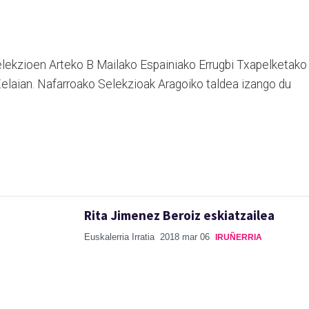
lekzioen Arteko B Mailako Espainiako Errugbi Txapelketako
elaian. Nafarroako Selekzioak Aragoiko taldea izango du
Rita Jimenez Beroiz eskiatzailea
Euskalerria Irratia
2018 mar 06
IRUÑERRIA