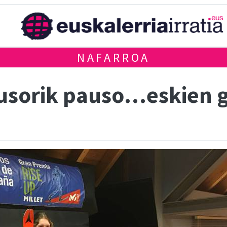
NAFARROA
ausorik pauso…eskien 