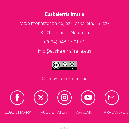
Euskalerria Irratia
Iratxe monasterioa 45, ezk. eskailera, 13. ezk.
31011 Iruñea - Nafarroa
(0034) 948 17 01 51
info@euskalerriairratia.eus
Codesyntaxek garatua
LEGE OHARRA
PUBLIZITATEA
ARAUAK
HARREMANET