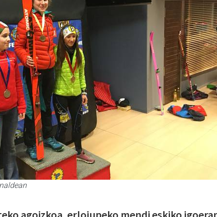
inaldean
rteko agoizkoa, erlojupeko mendi eskiko igoera