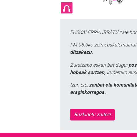
EUSKALERRIA IRRATIAzale hori
FM 98.3ko zein euskalerriairr
ditzakezu.
Zuretzako eskari bat dugu:
pos
hobeak sortzen,
Iruñerriko eus
Izan ere,
zenbat eta komunitat
eraginkorragoa.
Bazkidetu zaitez!