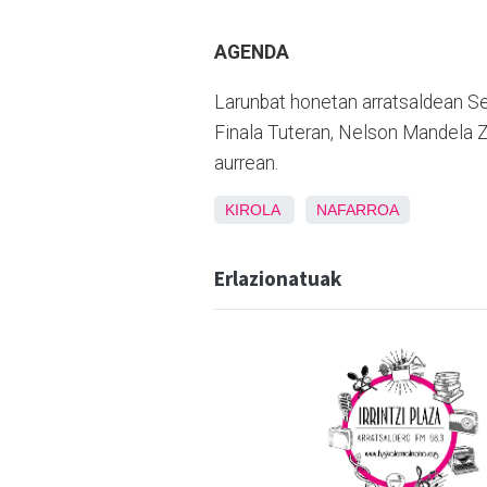
AGENDA
Larunbat honetan arratsaldean Se
Finala Tuteran, Nelson Mandela Z
aurrean.
KIROLA
NAFARROA
Erlazionatuak