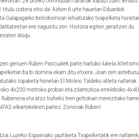
elketetan.
28 urteko txirrindulari nafarrak irabazi zuen lehiatu
 titulu izatera iritsi da. Azken 6 urte hauetan Eduardok
, eta Galapagarko belodromoan lehiatutako txapelketa honeta
litateetan ere nagusitu zen. Historia egiten jarraitzen du
esaten diogu.
tzen genuen Ruben Pascualek parte hartuko lukela Atletism
elketan ba bi domina ekarri ditu etxera. Joan zen asteburu
hiatutako topaketa honetan El Molino Taldeko atleta nafarrak
eboko 4x200 metroko proban eta zilarrezkoa erreleboko 4x4
 Rubenena eta atzo Iruñeko tren geltokian merezitako harre
NFAS elkartekideen partez. Zorionak Ruben!
zia Luzeko Espainiako jaurtiketa Txapelketatik ere nafarrek