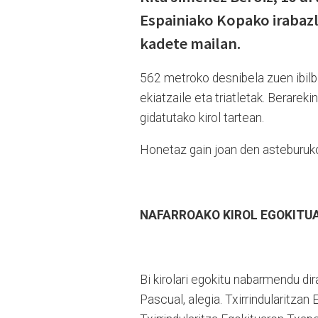
Espainiako Kopako irabaz
kadete mailan.
562 metroko desnibela zuen ibilb
ekiatzaile eta triatletak. Berareki
gidatutako kirol tartean.
Honetaz gain joan den astebur
NAFARROAKO KIROL EGOKITU
Bi kirolari egokitu nabarmendu d
Pascual, alegia. Txirrindularitza