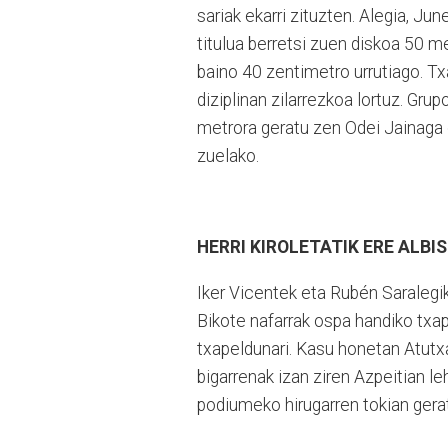
sariak ekarri zituzten. Alegia, J
titulua berretsi zuen diskoa 50 m
baino 40 zentimetro urrutiago. Tx
diziplinan zilarrezkoa lortuz. Gr
metrora geratu zen Odei Jainaga
zuelako.
HERRI KIROLETATIK ERE ALB
Iker Vicentek eta Rubén Saralegik
Bikote nafarrak ospa handiko txap
txapeldunari. Kasu honetan Atutxa 
bigarrenak izan ziren Azpeitian l
podiumeko hirugarren tokian gerat