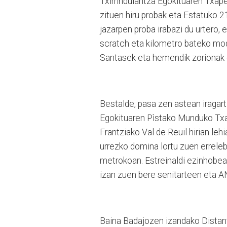
Txirrindularitza Egokituaren Txap
zituen hiru probak eta Estatuko 21
jazarpen proba irabazi du urtero
scratch eta kilometro bateko moda
Santasek eta hemendik zorionak 
Bestalde, pasa zen astean iragar
Egokituaren Pìstako Munduko Txap
Frantziako Val de Reuil hirian le
urrezko domina lortu zuen errel
metrokoan. Estreinaldi ezinhobea
izan zuen bere senitarteen eta A
Baina Badajozen izandako Distant