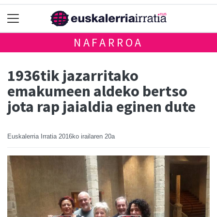
NAFARROA
1936tik jazarritako
emakumeen aldeko bertso
jota rap jaialdia eginen dute
Euskalerria Irratia
2016ko irailaren 20a