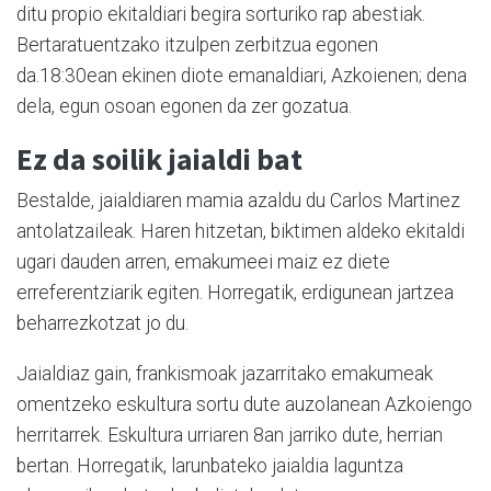
ditu propio ekitaldiari begira sorturiko rap abestiak.
Bertaratuentzako itzulpen zerbitzua egonen
da.18:30ean ekinen diote emanaldiari, Azkoienen; dena
dela, egun osoan egonen da zer gozatua.
Ez da soilik jaialdi bat
Bestalde, jaialdiaren mamia azaldu du Carlos Martinez
antolatzaileak. Haren hitzetan, biktimen aldeko ekitaldi
ugari dauden arren, emakumeei maiz ez diete
erreferentziarik egiten. Horregatik, erdigunean jartzea
beharrezkotzat jo du.
Jaialdiaz gain, frankismoak jazarritako emakumeak
omentzeko eskultura sortu dute auzolanean Azkoiengo
herritarrek. Eskultura urriaren 8an jarriko dute, herrian
bertan. Horregatik, larunbateko jaialdia laguntza