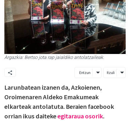
Argazkia: Bertso jota rap jaialdiko antolatzaileak.
Entzun
Itzuli
Larunbatean izanen da, Azkoienen,
Oroimenaren Aldeko Emakumeak
elkarteak antolatuta. Beraien facebook
orrian ikus daiteke
egitaraua osorik
.