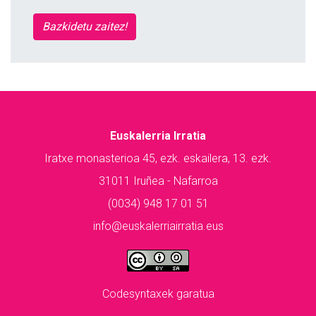
Bazkidetu zaitez!
Euskalerria Irratia
Iratxe monasterioa 45, ezk. eskailera, 13. ezk.
31011 Iruñea - Nafarroa
(0034) 948 17 01 51
info@euskalerriairratia.eus
Codesyntaxek garatua