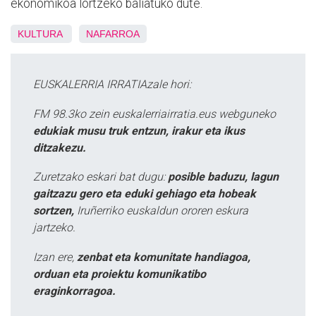
ekonomikoa lortzeko baliatuko dute.
KULTURA
NAFARROA
EUSKALERRIA IRRATIAzale hori:
FM 98.3ko zein euskalerriairratia.eus webguneko
edukiak musu truk entzun, irakur eta ikus
ditzakezu.
Zuretzako eskari bat dugu:
posible baduzu, lagun
gaitzazu gero eta eduki gehiago eta hobeak
sortzen,
Iruñerriko euskaldun ororen eskura
jartzeko.
Izan ere,
zenbat eta komunitate handiagoa,
orduan eta proiektu komunikatibo
eraginkorragoa.