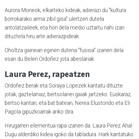
Aurora Moneok, elkarteko kideak, adierazi du "kultura
borrokarako arma zibil gisa" ulertzen dutela
antolatzaileek, eta hori dela medio uztartu nahi izan
dituztela hiru arte adierazpideak.
Oholtza gainean eginen dutena "fusioa" izanen dela
esan du Belen Ordoñez jota abeslariak.
Laura Perez, rapeatzen
Ordoñez berak eta Soraya Lopezek kantatu dituzte
jotak, gaztelaniaz, bertsolariei gaiak jartzeko. Euskaraz,
bertso kantari, eta bat batean, Nerea Elustondo eta Eli
Pagola gipuzkoarrak ariko dira.
Hirugarren elementua rapa izanen da. Laura Perez Ahal
Dugu alderdiko kidea igoko da tabladura. Hark kantatuko