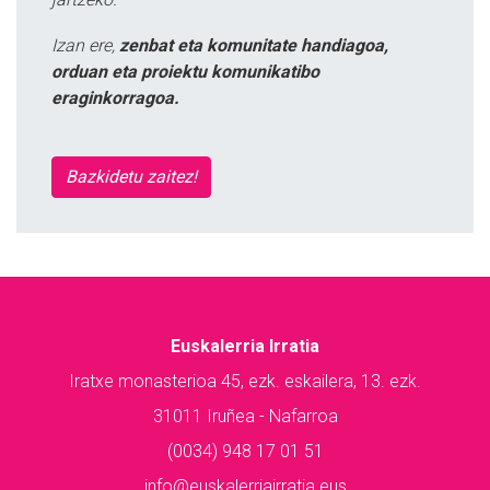
Izan ere,
zenbat eta komunitate handiagoa,
orduan eta proiektu komunikatibo
eraginkorragoa.
Bazkidetu zaitez!
Euskalerria Irratia
Iratxe monasterioa 45, ezk. eskailera, 13. ezk.
31011 Iruñea - Nafarroa
(0034) 948 17 01 51
info@euskalerriairratia.eus