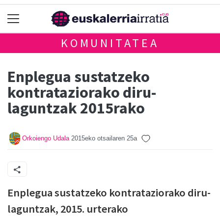
KOMUNITATEA
Enplegua sustatzeko
kontrataziorako diru-
laguntzak 2015rako
Orkoiengo Udala
2015eko otsailaren 25a
Enplegua sustatzeko kontrataziorako diru-
laguntzak, 2015. urterako