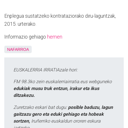
Enplegua sustatzeko kontrataziorako diru-laguntzak,
2015. urterako.
Informazio gehiago
hemen
NAFARROA
EUSKALERRIA IRRATIAzale hori:
FM 98.3ko zein euskalerriairratia.eus webguneko
edukiak musu truk entzun, irakur eta ikus
ditzakezu.
Zuretzako eskari bat dugu:
posible baduzu, lagun
gaitzazu gero eta eduki gehiago eta hobeak
sortzen,
Iruñerriko euskaldun ororen eskura
jartzeko.