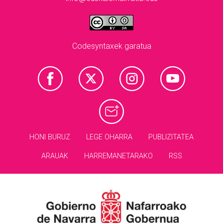
Codesyntaxek garatua
HONI BURUZ
LEGE OHARRA
PUBLIZITATEA
ARAUAK
HARREMANETARAKO
RSS