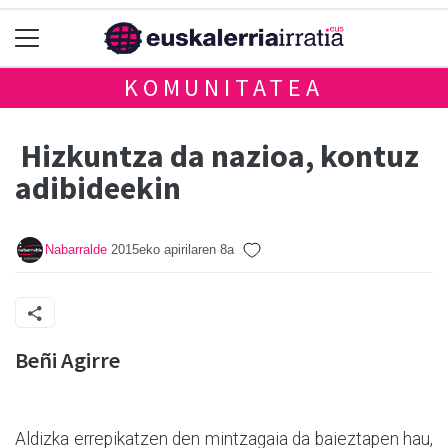
KOMUNITATEA
Hizkuntza da nazioa, kontuz
adibideekin
Nabarralde
2015eko apirilaren 8a
Beñi Agirre
Aldizka errepikatzen den mintzagaia da baieztapen hau,