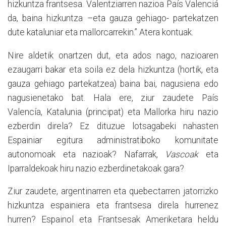
hizkuntza frantsesa. Valentziarren nazioa País Valenciá
da, baina hizkuntza –eta gauza gehiago- partekatzen
dute kataluniar eta mallorcarrekin.” Atera kontuak.
Nire aldetik onartzen dut, eta ados nago, nazioaren
ezaugarri bakar eta soila ez dela hizkuntza (hortik, eta
gauza gehiago partekatzea) baina bai, nagusiena edo
nagusienetako bat. Hala ere, ziur zaudete País
Valencía, Katalunia (principat) eta Mallorka hiru nazio
ezberdin direla? Ez dituzue lotsagabeki nahasten
Espainiar egitura administratiboko komunitate
autonomoak eta nazioak? Nafarrak,
Vascoak
eta
Iparraldekoak hiru nazio ezberdinetakoak gara?
Ziur zaudete, argentinarren eta quebectarren jatorrizko
hizkuntza espainiera eta frantsesa direla hurrenez
hurren? Espainol eta Frantsesak Ameriketara heldu