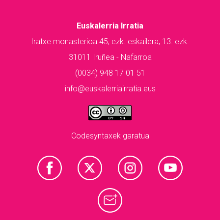
Euskalerria Irratia
Iratxe monasterioa 45, ezk. eskailera, 13. ezk.
31011 Iruñea - Nafarroa
(0034) 948 17 01 51
info@euskalerriairratia.eus
Codesyntaxek garatua