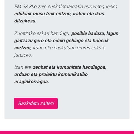
FM 98.3ko zein euskalerriairratia.eus webguneko
edukiak musu truk entzun, irakur eta ikus
ditzakezu.
Zuretzako eskari bat dugu:
posible baduzu, lagun
gaitzazu gero eta eduki gehiago eta hobeak
sortzen,
Iruñerriko euskaldun ororen eskura
jartzeko.
Izan ere,
zenbat eta komunitate handiagoa,
orduan eta proiektu komunikatibo
eraginkorragoa.
Bazkidetu zaitez!