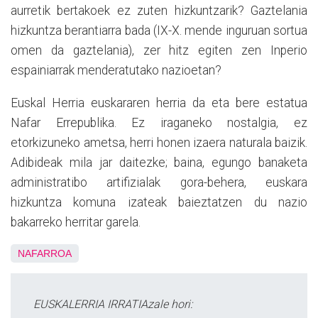
aurretik bertakoek ez zuten hizkuntzarik? Gaztelania
hizkuntza berantiarra bada (IX-X. mende inguruan sortua
omen da gaztelania), zer hitz egiten zen Inperio
espainiarrak menderatutako nazioetan?
Euskal Herria euskararen herria da eta bere estatua
Nafar Errepublika. Ez iraganeko nostalgia, ez
etorkizuneko ametsa, herri honen izaera naturala baizik.
Adibideak mila jar daitezke; baina, egungo banaketa
administratibo artifizialak gora-behera, euskara
hizkuntza komuna izateak baieztatzen du nazio
bakarreko herritar garela.
NAFARROA
EUSKALERRIA IRRATIAzale hori: