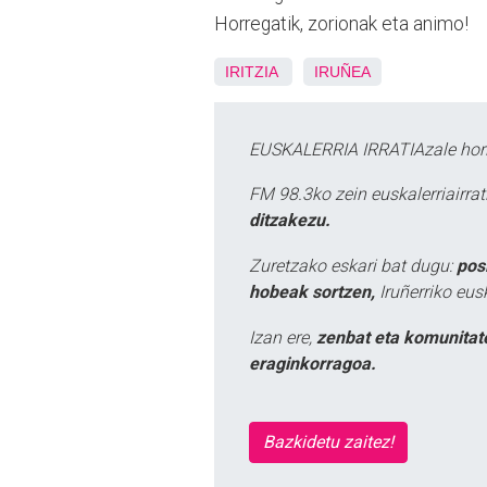
Horregatik, zorionak eta animo!
IRITZIA
IRUÑEA
EUSKALERRIA IRRATIAzale hori
FM 98.3ko zein euskalerriairr
ditzakezu.
Zuretzako eskari bat dugu:
pos
hobeak sortzen,
Iruñerriko eus
Izan ere,
zenbat eta komunitat
eraginkorragoa.
Bazkidetu zaitez!