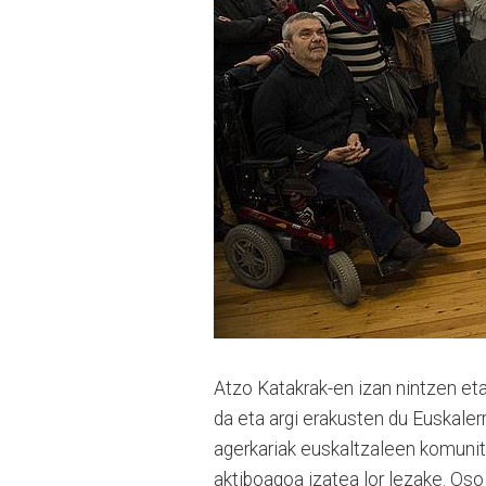
Atzo Katakrak-en izan nintzen et
da eta argi erakusten du Euskalerr
agerkariak euskaltzaleen komunita
aktiboagoa izatea lor lezake. Oso 