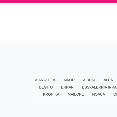
AIARALDEA
AIKOR
AIURRI
ALEA
BEGITU
ERRAN
EUSKALERRIA IRRA
KRONIKA
MAILOPE
NOAUA
O