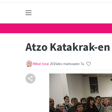
Atzo Katakrak-en
Mikel Irizar
2015eko martxoaren 7a