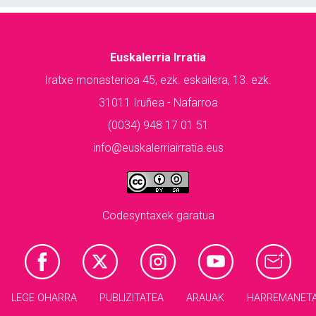
Euskalerria Irratia
Iratxe monasterioa 45, ezk. eskailera, 13. ezk.
31011 Iruñea - Nafarroa
(0034) 948 17 01 51
info@euskalerriairratia.eus
Codesyntaxek garatua
LEGE OHARRA
PUBLIZITATEA
ARAUAK
HARREMANET