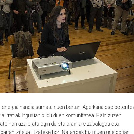
a energia handia sumatu nuen bertan. Agerkaria oso potente
ia irratiak inguruan bildu duen komunitatea. Hain zuzen
te hori azaleratu egin du eta orain are zabalagoa eta
garrantzitsua litzateke hori Nafarroak bizi duen une gorian.