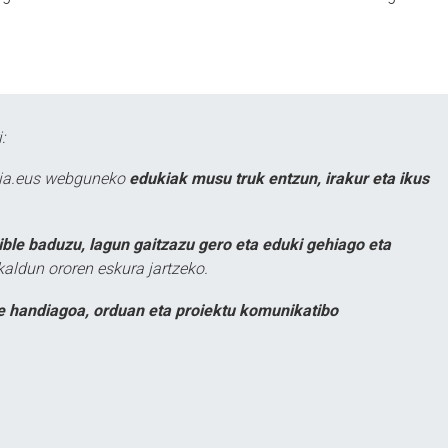
:
atia.eus webguneko
edukiak musu truk entzun, irakur eta ikus
ible baduzu, lagun gaitzazu gero eta eduki gehiago eta
kaldun ororen eskura jartzeko.
e handiagoa, orduan eta proiektu komunikatibo