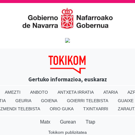
Gertuko informazioa, euskaraz
AMEZTI
ANBOTO
ANTXETA IRRATIA
ATARIA
AZP
TIA
GEURIA
GOIENA
GOIERRI TELEBISTA
GUAIXE
IZMENDI TELEBISTA
ORIO GUKA
TXINTXARRI
ZARAUT
Matx
Gurean
Ttap
Tokikom publizitatea