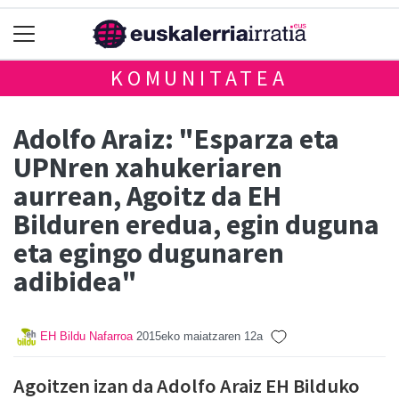
KOMUNITATEA
Adolfo Araiz: "Esparza eta
UPNren xahukeriaren
aurrean, Agoitz da EH
Bilduren eredua, egin duguna
eta egingo dugunaren
adibidea"
EH Bildu Nafarroa
2015eko maiatzaren 12a
Agoitzen izan da Adolfo Araiz EH Bilduko