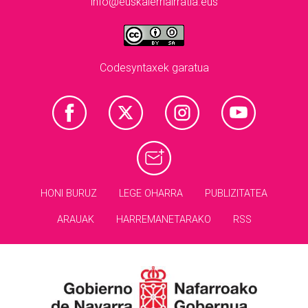
info@euskalerriairratia.eus
Codesyntaxek garatua
HONI BURUZ
LEGE OHARRA
PUBLIZITATEA
ARAUAK
HARREMANETARAKO
RSS