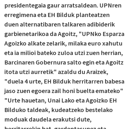
presidentegaia gaur arratsaldean. UPNren
erregimena eta EH Bilduk planteatzen
duen alternatibaren talkaren adibiderik
garbienetarikoa da Agoitz, "UPNko Esparza
Agoizko alkate zelarik, milaka euro xahutu
eta ia milioi bateko zuloa utzi zuen herrian,
Barcinaren Gobernura salto egin eta Agoitz
itota utzi aurretik" azaldu du Araizek,
"duela 4 urte, EH Bilduk herritarren babesa
jaso zuen egoera zail honi buelta emateko"
"Urte hauetan, Unai Lako eta Agoizko EH
Bilduko taldeak, kudeatzeko bestelako
moduak daudela erakutsi dute,
herritarrekin bat, gardentasunez eta