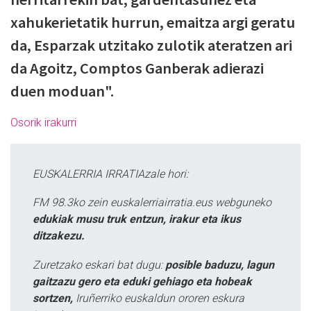
xahukerietatik hurrun, emaitza argi geratu
da, Esparzak utzitako zulotik ateratzen ari
da Agoitz, Comptos Ganberak adierazi
duen moduan".
Osorik irakurri
EUSKALERRIA IRRATIAzale hori:
FM 98.3ko zein euskalerriairratia.eus webguneko
edukiak musu truk entzun, irakur eta ikus
ditzakezu.
Zuretzako eskari bat dugu:
posible baduzu, lagun
gaitzazu gero eta eduki gehiago eta hobeak
sortzen,
Iruñerriko euskaldun ororen eskura