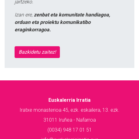
jartzeko.
Izan ere,
zenbat eta komunitate handiagoa,
orduan eta proiektu komunikatibo
eraginkorragoa.
Bazkidetu zaitez!
Euskalerria Irratia
Iratxe monasterioa 45, ezk. eskailera, 13. ezk.
31011 Iruñea - Nafarroa
(0034) 948 17 01 51