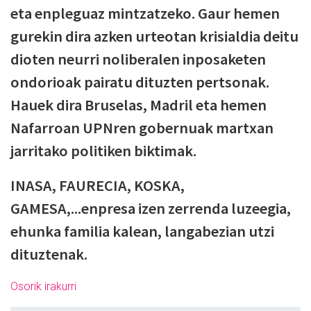
eta enpleguaz mintzatzeko. Gaur hemen
gurekin dira azken urteotan krisialdia deitu
dioten neurri noliberalen inposaketen
ondorioak pairatu dituzten pertsonak.
Hauek dira Bruselas, Madril eta hemen
Nafarroan UPNren gobernuak martxan
jarritako politiken biktimak.
INASA, FAURECIA, KOSKA,
GAMESA,...enpresa izen zerrenda luzeegia,
ehunka familia kalean, langabezian utzi
dituztenak.
Osorik irakurri