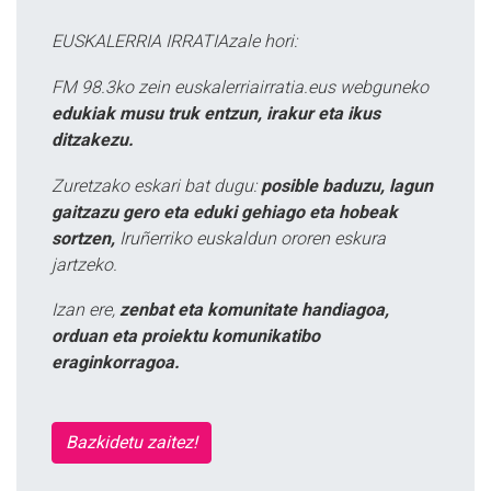
EUSKALERRIA IRRATIAzale hori:
FM 98.3ko zein euskalerriairratia.eus webguneko
edukiak musu truk entzun, irakur eta ikus
ditzakezu.
Zuretzako eskari bat dugu:
posible baduzu, lagun
gaitzazu gero eta eduki gehiago eta hobeak
sortzen,
Iruñerriko euskaldun ororen eskura
jartzeko.
Izan ere,
zenbat eta komunitate handiagoa,
orduan eta proiektu komunikatibo
eraginkorragoa.
Bazkidetu zaitez!