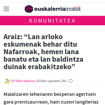
KOMUNITATEA
Araiz: “Lan arloko
eskumenak behar ditu
Nafarroak, hemen lana
banatu eta lan baldintza
duinak erabakitzeko”
EH Bildu Nafarroa
2015eko apirilaren 30a
Maiatzaren lehenaren bezperan agertzen
gara prentsaurrean, hain zuzen langileriaz