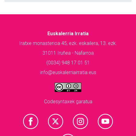
Euskalerria Irratia
Iratxe monasterioa 45, ezk. eskailera, 13. ezk.
31011 Iruñea - Nafarroa
(0034) 948 17 01 51
info@euskalerriairratia.eus
Codesyntaxek garatua