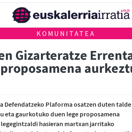
KOMUNITATEA
n Gizarteratze Errenta
e proposamena aurkezt
ta Defendatzeko Plaforma osatzen duten talde
atu eta gaurkotuko duen lege proposamena
egegintzaldi hasieran martxan jarritako