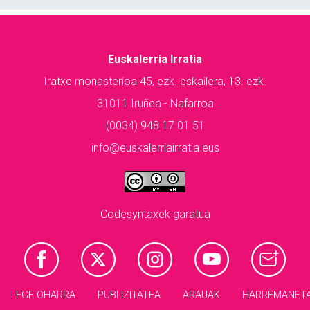
Euskalerria Irratia
Iratxe monasterioa 45, ezk. eskailera, 13. ezk.
31011 Iruñea - Nafarroa
(0034) 948 17 01 51
info@euskalerriairratia.eus
Codesyntaxek garatua
LEGE OHARRA
PUBLIZITATEA
ARAUAK
HARREMANET