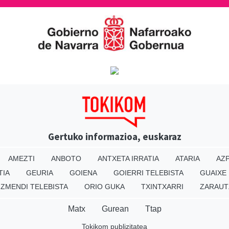
Gertuko informazioa, euskaraz
AMEZTI
ANBOTO
ANTXETA IRRATIA
ATARIA
AZP
TIA
GEURIA
GOIENA
GOIERRI TELEBISTA
GUAIXE
IZMENDI TELEBISTA
ORIO GUKA
TXINTXARRI
ZARAUT
Matx
Gurean
Ttap
Tokikom publizitatea