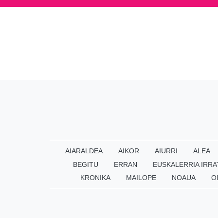
AIARALDEA
AIKOR
AIURRI
ALEA
BEGITU
ERRAN
EUSKALERRIA IRRA
KRONIKA
MAILOPE
NOAUA
O