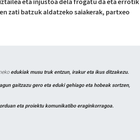
ztailea eta injustoa dela frogatu da eta errotik
nen zati batzuk aldatzeko saiakerak, partxeo
uneko
edukiak musu truk entzun, irakur eta ikus ditzakezu.
lagun gaitzazu gero eta eduki gehiago eta hobeak sortzen,
orduan eta proiektu komunikatibo eraginkorragoa.