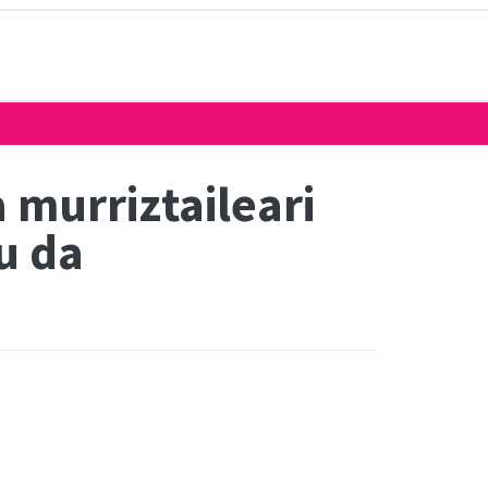
 murriztaileari
u da