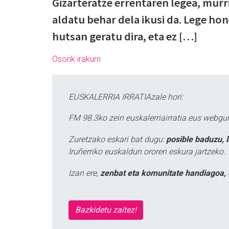
Gizarteratze errentaren legea, murri
aldatu behar dela ikusi da. Lege ho
hutsan geratu dira, eta ez […]
Osorik irakurri
EUSKALERRIA IRRATIAzale hori:
FM 98.3ko zein euskalerriairratia.eus webg
Zuretzako eskari bat dugu:
posible baduzu, 
Iruñerriko euskaldun ororen eskura jartzeko.
Izan ere,
zenbat eta komunitate handiagoa, 
Bazkidetu zaitez!