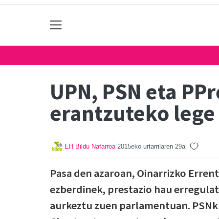
UPN, PSN eta PPre
erantzuteko leg
EH Bildu Nafarroa
2015eko urtarrilaren 29a
Pasa den azaroan, Oinarrizko Erren
ezberdinek, prestazio hau erregul
aurkeztu zuen parlamentuan. PSNk l