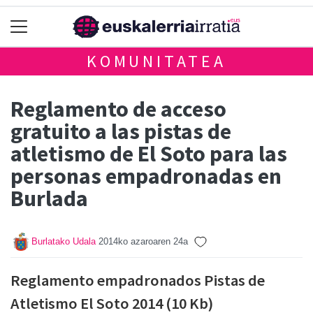
KOMUNITATEA
Reglamento de acceso
gratuito a las pistas de
atletismo de El Soto para las
personas empadronadas en
Burlada
Burlatako Udala
2014ko azaroaren 24a
Reglamento empadronados Pistas de
Atletismo El Soto 2014 (10 Kb)