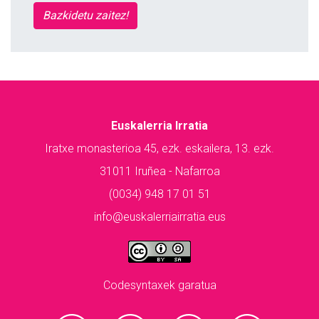
Bazkidetu zaitez!
Euskalerria Irratia
Iratxe monasterioa 45, ezk. eskailera, 13. ezk.
31011 Iruñea - Nafarroa
(0034) 948 17 01 51
info@euskalerriairratia.eus
Codesyntaxek garatua