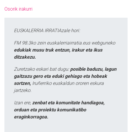
Osorik irakurri
EUSKALERRIA IRRATIAzale hori:
FM 98.3ko zein euskalerriairratia.eus webguneko
edukiak musu truk entzun, irakur eta ikus
ditzakezu.
Zuretzako eskari bat dugu:
posible baduzu, lagun
gaitzazu gero eta eduki gehiago eta hobeak
sortzen,
Iruñerriko euskaldun ororen eskura
jartzeko.
Izan ere,
zenbat eta komunitate handiagoa,
orduan eta proiektu komunikatibo
eraginkorragoa.