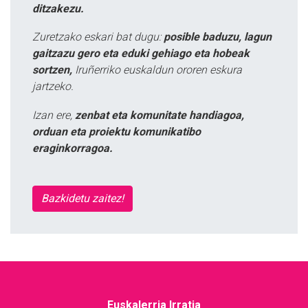
ditzakezu.
Zuretzako eskari bat dugu:
posible baduzu, lagun
gaitzazu gero eta eduki gehiago eta hobeak
sortzen,
Iruñerriko euskaldun ororen eskura
jartzeko.
Izan ere,
zenbat eta komunitate handiagoa,
orduan eta proiektu komunikatibo
eraginkorragoa.
Bazkidetu zaitez!
Euskalerria Irratia