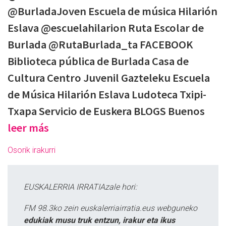
@BurladaJoven Escuela de música Hilarión
Eslava @escuelahilarion Ruta Escolar de
Burlada @RutaBurlada_ta FACEBOOK
Biblioteca pública de Burlada Casa de
Cultura Centro Juvenil Gazteleku Escuela
de Música Hilarión Eslava Ludoteca Txipi-
Txapa Servicio de Euskera BLOGS Buenos
leer más
Osorik irakurri
EUSKALERRIA IRRATIAzale hori:
FM 98.3ko zein euskalerriairratia.eus webguneko
edukiak musu truk entzun, irakur eta ikus