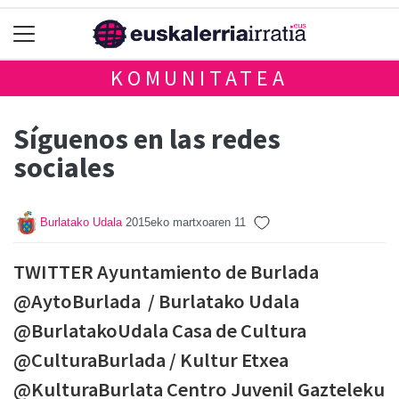
KOMUNITATEA
Síguenos en las redes
sociales
Burlatako Udala
2015eko martxoaren 11
TWITTER Ayuntamiento de Burlada
@AytoBurlada / Burlatako Udala
@BurlatakoUdala Casa de Cultura
@CulturaBurlada / Kultur Etxea
@KulturaBurlata Centro Juvenil Gazteleku