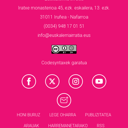
Iratxe monasterioa 45, ezk. eskailera, 13. ezk.
31011 Iruñea - Nafarroa
(0034) 948 17 01 51
info@euskalerriairratia.eus
Codesyntaxek garatua
HONI BURUZ
LEGE OHARRA
PUBLIZITATEA
ARAUAK
HARREMANETARAKO
RSS