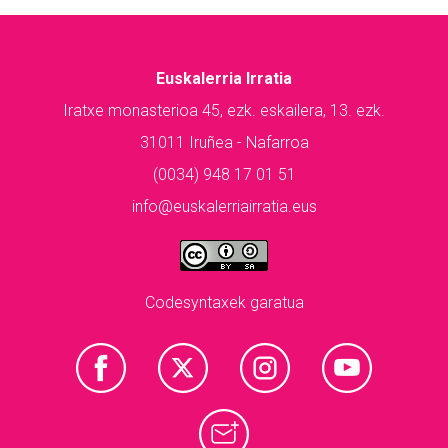
Euskalerria Irratia
Iratxe monasterioa 45, ezk. eskailera, 13. ezk.
31011 Iruñea - Nafarroa
(0034) 948 17 01 51
info@euskalerriairratia.eus
Codesyntaxek garatua