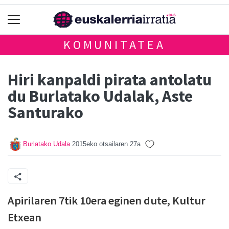
KOMUNITATEA
Hiri kanpaldi pirata antolatu
du Burlatako Udalak, Aste
Santurako
Burlatako Udala
2015eko otsailaren 27a
Apirilaren 7tik 10era eginen dute, Kultur
Etxean