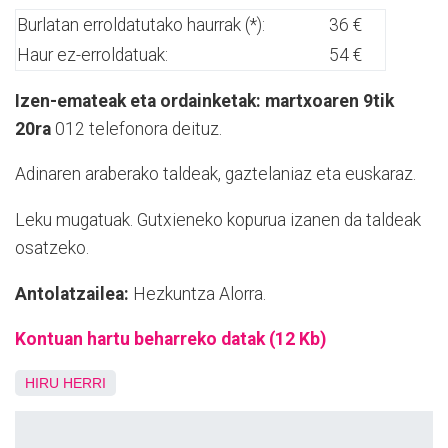
Burlatan erroldatutako haurrak (*):
36 €
Haur ez-erroldatuak:
54 €
Izen-emateak eta ordainketak: martxoaren 9tik
20ra
012 telefonora deituz.
Adinaren araberako taldeak, gaztelaniaz eta euskaraz.
Leku mugatuak. Gutxieneko kopurua izanen da taldeak
osatzeko.
Antolatzailea:
Hezkuntza Alorra.
Kontuan hartu beharreko datak (12 Kb)
HIRU HERRI