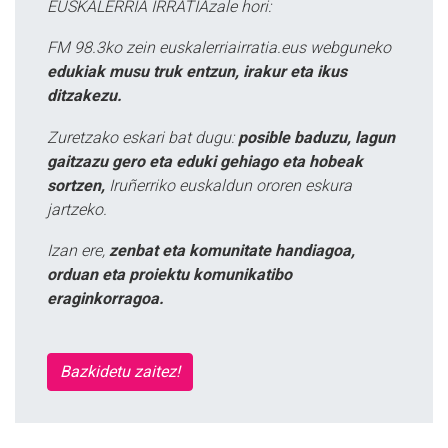
EUSKALERRIA IRRATIAzale hori:
FM 98.3ko zein euskalerriairratia.eus webguneko
edukiak musu truk entzun, irakur eta ikus
ditzakezu.
Zuretzako eskari bat dugu:
posible baduzu, lagun
gaitzazu gero eta eduki gehiago eta hobeak
sortzen,
Iruñerriko euskaldun ororen eskura
jartzeko.
Izan ere,
zenbat eta komunitate handiagoa,
orduan eta proiektu komunikatibo
eraginkorragoa.
Bazkidetu zaitez!