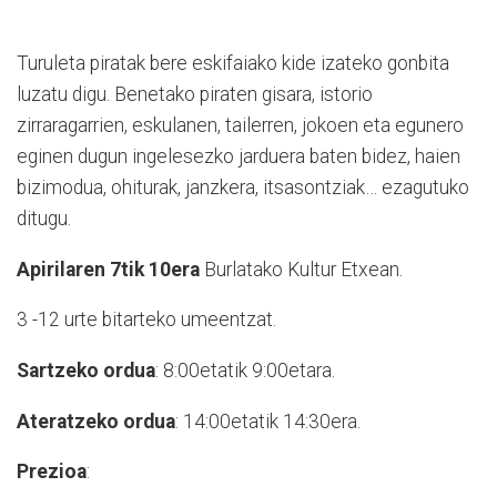
Turuleta piratak bere eskifaiako kide izateko gonbita
luzatu digu. Benetako piraten gisara, istorio
zirraragarrien, eskulanen, tailerren, jokoen eta egunero
eginen dugun ingelesezko jarduera baten bidez, haien
bizimodua, ohiturak, janzkera, itsasontziak… ezagutuko
ditugu.
Apirilaren 7tik 10era
Burlatako Kultur Etxean.
3 -12 urte bitarteko umeentzat.
Sartzeko ordua
: 8:00etatik 9:00etara.
Ateratzeko ordua
: 14:00etatik 14:30era.
Prezioa
: