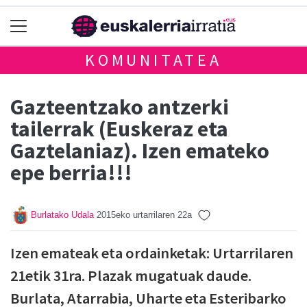
KOMUNITATEA
Gazteentzako antzerki
tailerrak (Euskeraz eta
Gaztelaniaz). Izen emateko
epe berria!!!
Burlatako Udala
2015eko urtarrilaren 22a
Izen emateak eta ordainketak: Urtarrilaren
21etik 31ra. Plazak mugatuak daude.
Burlata, Atarrabia, Uharte eta Esteribarko