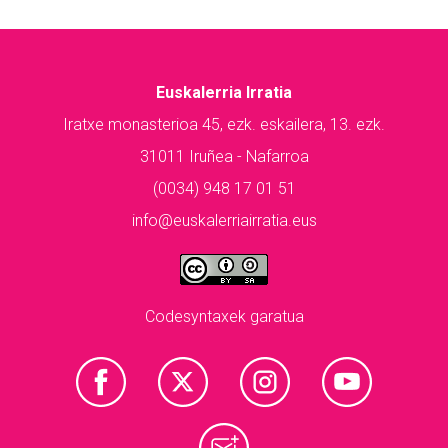
Euskalerria Irratia
Iratxe monasterioa 45, ezk. eskailera, 13. ezk.
31011 Iruñea - Nafarroa
(0034) 948 17 01 51
info@euskalerriairratia.eus
Codesyntaxek garatua