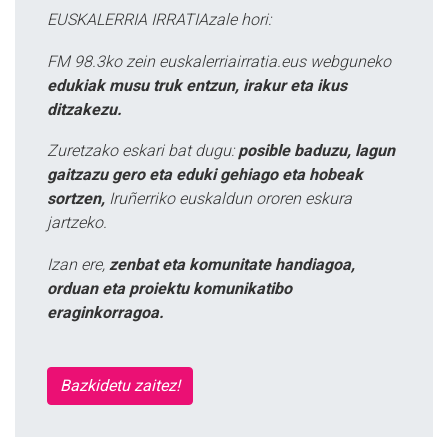
EUSKALERRIA IRRATIAzale hori:
FM 98.3ko zein euskalerriairratia.eus webguneko
edukiak musu truk entzun, irakur eta ikus
ditzakezu.
Zuretzako eskari bat dugu:
posible baduzu, lagun
gaitzazu gero eta eduki gehiago eta hobeak
sortzen,
Iruñerriko euskaldun ororen eskura
jartzeko.
Izan ere,
zenbat eta komunitate handiagoa,
orduan eta proiektu komunikatibo
eraginkorragoa.
Bazkidetu zaitez!