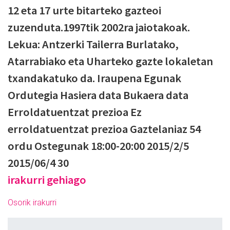
12 eta 17 urte bitarteko gazteoi
zuzenduta.1997tik 2002ra jaiotakoak.
Lekua: Antzerki Tailerra Burlatako,
Atarrabiako eta Uharteko gazte lokaletan
txandakatuko da. Iraupena Egunak
Ordutegia Hasiera data Bukaera data
Erroldatuentzat prezioa Ez
erroldatuentzat prezioa Gaztelaniaz 54
ordu Ostegunak 18:00-20:00 2015/2/5
2015/06/4 30
irakurri gehiago
Osorik irakurri