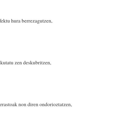
fektu hura berrezagutzen,
kutatu zen deskubritzen,
rrastoak non diren ondorioztatzen,