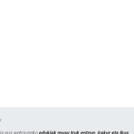
:
atia.eus webguneko
edukiak musu truk entzun, irakur eta ikus