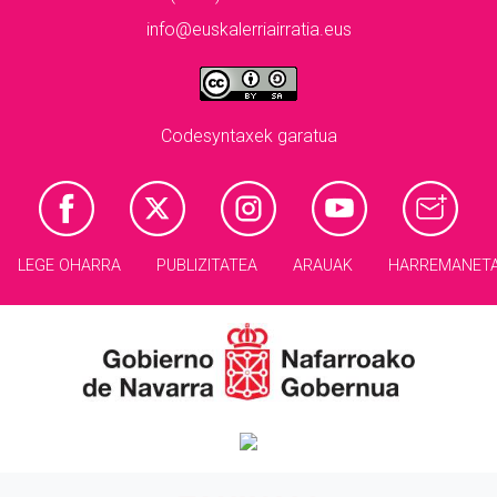
info@euskalerriairratia.eus
Codesyntaxek garatua
LEGE OHARRA
PUBLIZITATEA
ARAUAK
HARREMANET