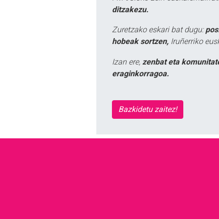
ditzakezu.
Zuretzako eskari bat dugu:
pos
hobeak sortzen,
Iruñerriko eus
Izan ere,
zenbat eta komunitat
eraginkorragoa.
Bazkidetu zaitez!