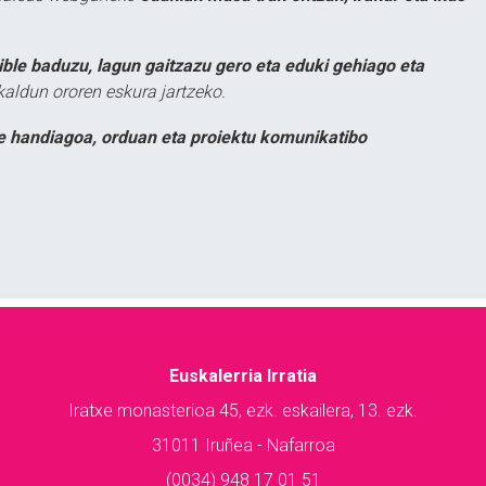
ible baduzu, lagun gaitzazu gero eta eduki gehiago eta
kaldun ororen eskura jartzeko.
e handiagoa, orduan eta proiektu komunikatibo
Euskalerria Irratia
Iratxe monasterioa 45, ezk. eskailera, 13. ezk.
31011 Iruñea - Nafarroa
(0034) 948 17 01 51