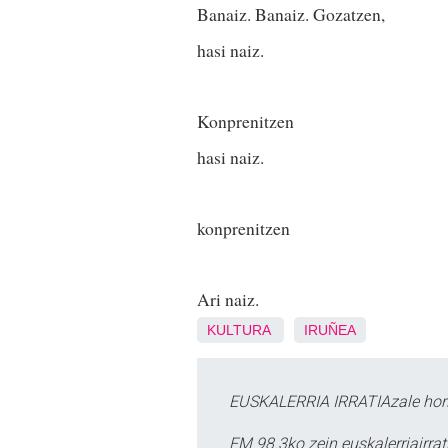
Banaiz. Banaiz. Gozatzen,
hasi naiz.
Konprenitzen
hasi naiz.
konprenitzen
Ari naiz.
KULTURA
IRUÑEA
EUSKALERRIA IRRATIAzale hori
FM 98.3ko zein euskalerriairr