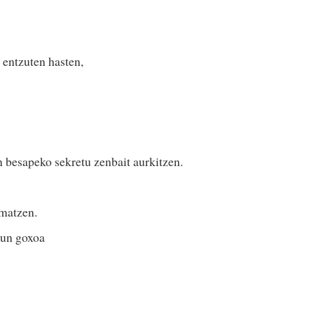
 entzuten hasten,
 besapeko sekretu zenbait aurkitzen.
umatzen.
sun goxoa