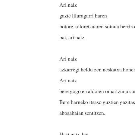
Ari naiz
gazte liluragarri haren
botore koloretsuaren soinua berriro
bai, ari naiz.
Ari naiz
azkarregi heldu zen neskatxa honen
Ari naiz
bere gogo erraldoien oihartzuna s
Bere barneko itsaso guztien gazita
ahosabaian sentitzen.
Hasi naiz, bai