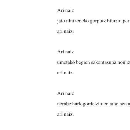
Ari naiz
jaio nintzeneko gorputz biluztu per
ari naiz.
Ari naiz
umetako begien sakontasuna non iz
ari naiz.
Ari naiz
nerabe hark gorde zituen ametsen a
ari naiz.