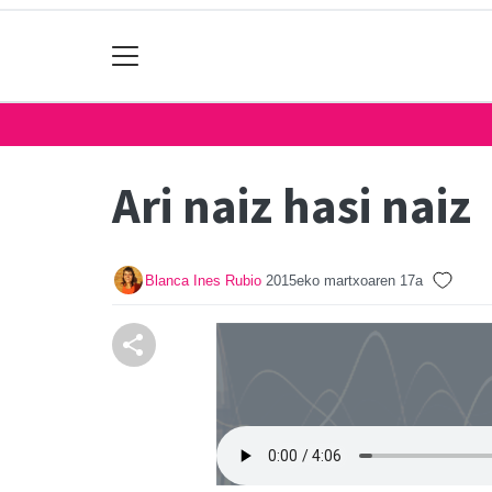
Ari naiz hasi naiz
Blanca Ines Rubio
2015eko martxoaren 17a