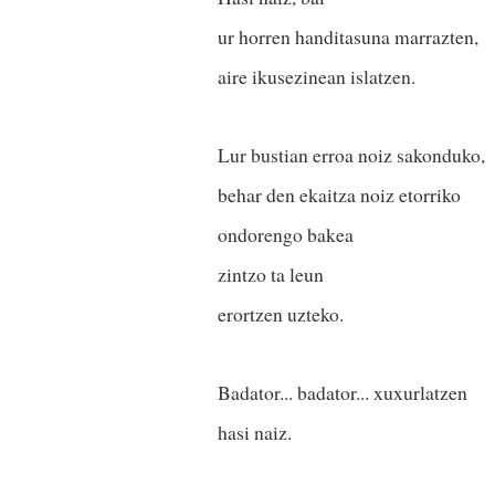
ur horren handitasuna marrazten,
aire ikusezinean islatzen.
Lur bustian erroa noiz sakonduko,
behar den ekaitza noiz etorriko
ondorengo bakea
zintzo ta leun
erortzen uzteko.
Badator... badator... xuxurlatzen
hasi naiz.