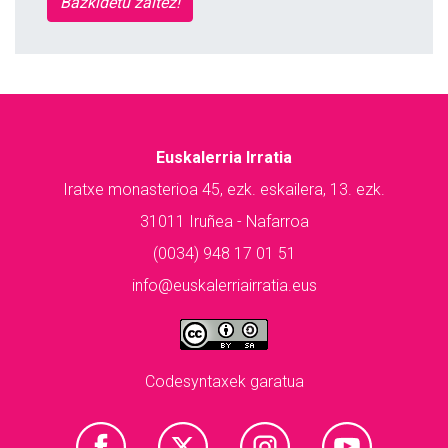
Bazkidetu zaitez!
Euskalerria Irratia
Iratxe monasterioa 45, ezk. eskailera, 13. ezk.
31011 Iruñea - Nafarroa
(0034) 948 17 01 51
info@euskalerriairratia.eus
Codesyntaxek garatua