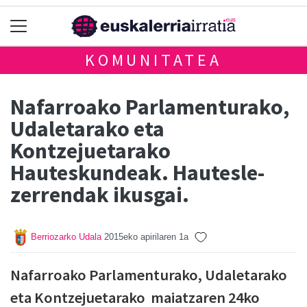
KOMUNITATEA
Nafarroako Parlamenturako,
Udaletarako eta
Kontzejuetarako
Hauteskundeak. Hautesle-
zerrendak ikusgai.
Berriozarko Udala
2015eko apirilaren 1a
Nafarroako Parlamenturako, Udaletarako
eta Kontzejuetarako maiatzaren 24ko