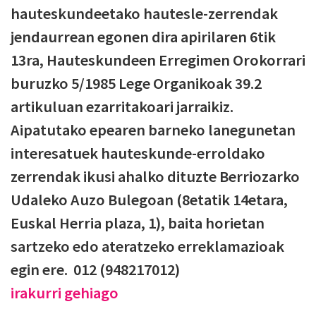
hauteskundeetako hautesle-zerrendak
jendaurrean egonen dira apirilaren 6tik
13ra, Hauteskundeen Erregimen Orokorrari
buruzko 5/1985 Lege Organikoak 39.2
artikuluan ezarritakoari jarraikiz.
Aipatutako epearen barneko lanegunetan
interesatuek hauteskunde-erroldako
zerrendak ikusi ahalko dituzte Berriozarko
Udaleko Auzo Bulegoan (8etatik 14etara,
Euskal Herria plaza, 1), baita horietan
sartzeko edo ateratzeko erreklamazioak
egin ere. 012 (948217012)
irakurri gehiago