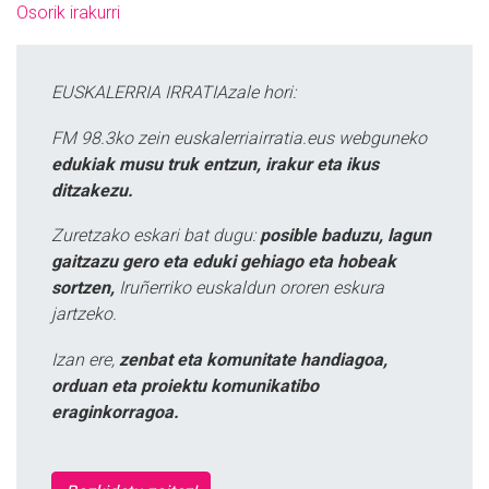
Osorik irakurri
EUSKALERRIA IRRATIAzale hori:
FM 98.3ko zein euskalerriairratia.eus webguneko
edukiak musu truk entzun, irakur eta ikus
ditzakezu.
Zuretzako eskari bat dugu:
posible baduzu, lagun
gaitzazu gero eta eduki gehiago eta hobeak
sortzen,
Iruñerriko euskaldun ororen eskura
jartzeko.
Izan ere,
zenbat eta komunitate handiagoa,
orduan eta proiektu komunikatibo
eraginkorragoa.