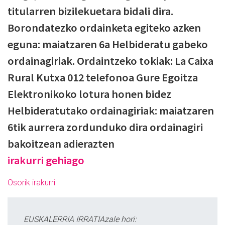
titularren bizilekuetara bidali dira.
Borondatezko ordainketa egiteko azken
eguna: maiatzaren 6a Helbideratu gabeko
ordainagiriak. Ordaintzeko tokiak: La Caixa
Rural Kutxa 012 telefonoa Gure Egoitza
Elektronikoko lotura honen bidez
Helbideratutako ordainagiriak: maiatzaren
6tik aurrera zordunduko dira ordainagiri
bakoitzean adierazten
irakurri gehiago
Osorik irakurri
EUSKALERRIA IRRATIAzale hori: