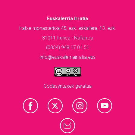
Euskalerria Irratia
Iratxe monasterioa 45, ezk. eskailera, 13. ezk.
31011 Iruñea - Nafarroa
(0034) 948 17 01 51
info@euskalerriairratia.eus
Codesyntaxek garatua