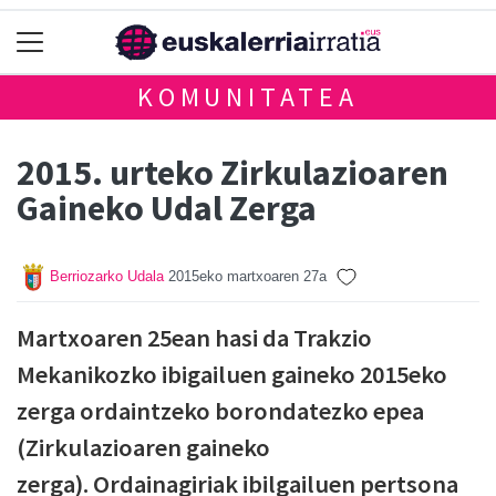
KOMUNITATEA
2015. urteko Zirkulazioaren
Gaineko Udal Zerga
Berriozarko Udala
2015eko martxoaren 27a
Martxoaren 25ean hasi da Trakzio
Mekanikozko ibigailuen gaineko 2015eko
zerga ordaintzeko borondatezko epea
(Zirkulazioaren gaineko
zerga). Ordainagiriak ibilgailuen pertsona