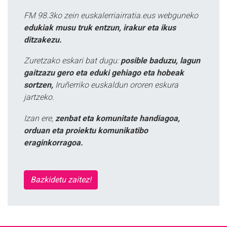
FM 98.3ko zein euskalerriairratia.eus webguneko
edukiak musu truk entzun, irakur eta ikus
ditzakezu.
Zuretzako eskari bat dugu:
posible baduzu, lagun
gaitzazu gero eta eduki gehiago eta hobeak
sortzen,
Iruñerriko euskaldun ororen eskura
jartzeko.
Izan ere,
zenbat eta komunitate handiagoa,
orduan eta proiektu komunikatibo
eraginkorragoa.
Bazkidetu zaitez!