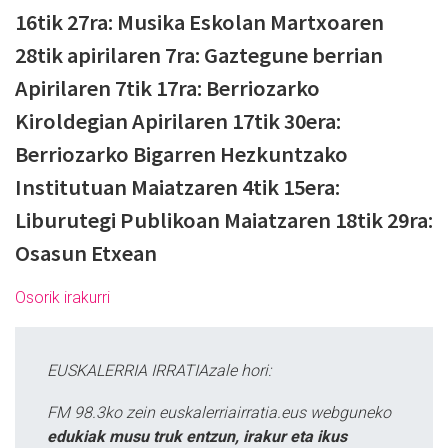
16tik 27ra: Musika Eskolan Martxoaren
28tik apirilaren 7ra: Gaztegune berrian
Apirilaren 7tik 17ra: Berriozarko
Kiroldegian Apirilaren 17tik 30era:
Berriozarko Bigarren Hezkuntzako
Institutuan Maiatzaren 4tik 15era:
Liburutegi Publikoan Maiatzaren 18tik 29ra:
Osasun Etxean
Osorik irakurri
EUSKALERRIA IRRATIAzale hori:
FM 98.3ko zein euskalerriairratia.eus webguneko
edukiak musu truk entzun, irakur eta ikus