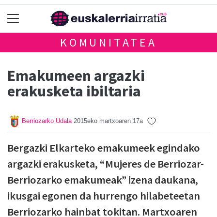
KOMUNITATEA
Emakumeen argazki
erakusketa ibiltaria
Berriozarko Udala
2015eko martxoaren 17a
Bergazki Elkarteko emakumeek egindako
argazki erakusketa, “Mujeres de Berriozar-
Berriozarko emakumeak” izena daukana,
ikusgai egonen da hurrengo hilabeteetan
Berriozarko hainbat tokitan. Martxoaren