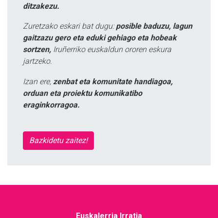
ditzakezu.
Zuretzako eskari bat dugu:
posible baduzu, lagun
gaitzazu gero eta eduki gehiago eta hobeak
sortzen,
Iruñerriko euskaldun ororen eskura
jartzeko.
Izan ere,
zenbat eta komunitate handiagoa,
orduan eta proiektu komunikatibo
eraginkorragoa.
Bazkidetu zaitez!
Euskalerria Irratia