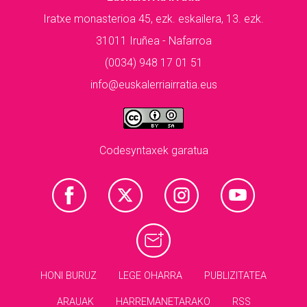
Iratxe monasterioa 45, ezk. eskailera, 13. ezk.
31011 Iruñea - Nafarroa
(0034) 948 17 01 51
info@euskalerriairratia.eus
Codesyntaxek garatua
HONI BURUZ
LEGE OHARRA
PUBLIZITATEA
ARAUAK
HARREMANETARAKO
RSS