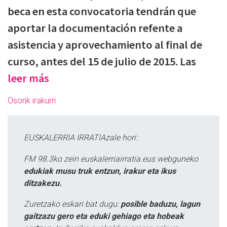
beca en esta convocatoria tendrán que
aportar la documentación refente a
asistencia y aprovechamiento al final de
curso, antes del 15 de julio de 2015. Las
leer más
Osorik irakurri
EUSKALERRIA IRRATIAzale hori:
FM 98.3ko zein euskalerriairratia.eus webguneko
edukiak musu truk entzun, irakur eta ikus
ditzakezu.
Zuretzako eskari bat dugu:
posible baduzu, lagun
gaitzazu gero eta eduki gehiago eta hobeak