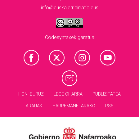
info@euskalerriairratia.eus
Codesyntaxek garatua
HONI BURUZ
LEGE OHARRA
PUBLIZITATEA
ARAUAK
HARREMANETARAKO
RSS