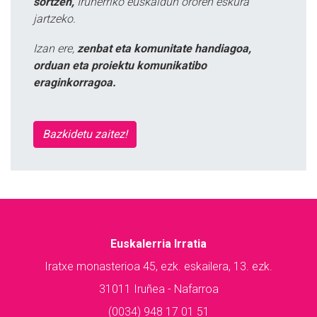
sortzen,
Iruñerriko euskaldun ororen eskura
jartzeko.
Izan ere,
zenbat eta komunitate handiagoa,
orduan eta proiektu komunikatibo
eraginkorragoa.
Bazkidetu zaitez!
Euskalerria Irratia
Iratxe monasterioa 45, ezk. eskailera, 13. ezk.
31011 Iruñea - Nafarroa
(0034) 948 17 01 51