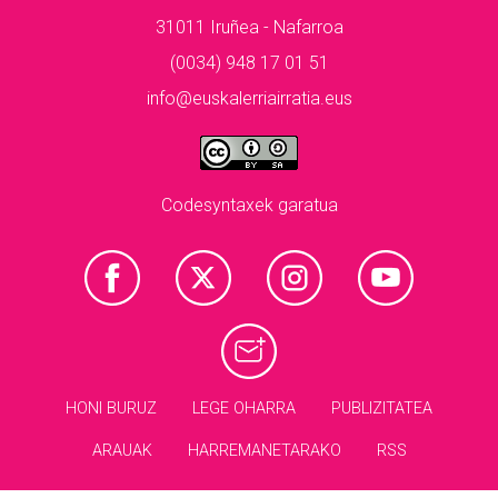
31011 Iruñea - Nafarroa
(0034) 948 17 01 51
info@euskalerriairratia.eus
Codesyntaxek garatua
HONI BURUZ
LEGE OHARRA
PUBLIZITATEA
ARAUAK
HARREMANETARAKO
RSS