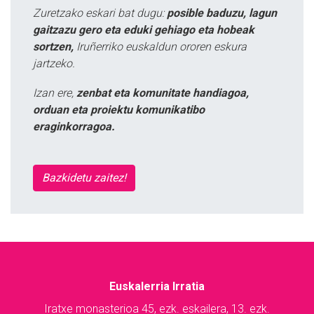
Zuretzako eskari bat dugu:
posible baduzu, lagun
gaitzazu gero eta eduki gehiago eta hobeak
sortzen,
Iruñerriko euskaldun ororen eskura
jartzeko.
Izan ere,
zenbat eta komunitate handiagoa,
orduan eta proiektu komunikatibo
eraginkorragoa.
Bazkidetu zaitez!
Euskalerria Irratia
Iratxe monasterioa 45, ezk. eskailera, 13. ezk.