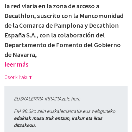
la red viaria en la zona de acceso a
Decathlon, suscrito con la Mancomunidad
de la Comarca de Pamplona y Decathlon
España S.A., con la colaboración del
Departamento de Fomento del Gobierno
de Navarra,
leer más
Osorik irakurri
EUSKALERRIA IRRATIAzale hori:
FM 98.3ko zein euskalerriairratia.eus webguneko
edukiak musu truk entzun, irakur eta ikus
ditzakezu.