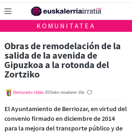
KOMUNITATEA
Obras de remodelación de la
salida de la avenida de
Gipuzkoa a la rotonda del
Zortziko
Berriozarko Udala
2015eko otsailaren 19a
El Ayuntamiento de Berriozar, en virtud del
convenio firmado en diciembre de 2014
para la mejora del transporte público y de