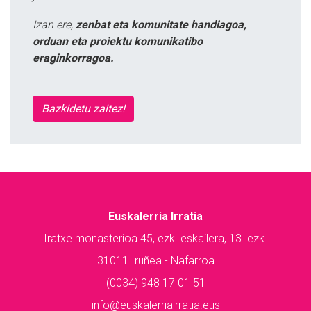
Izan ere,
zenbat eta komunitate handiagoa,
orduan eta proiektu komunikatibo
eraginkorragoa.
Bazkidetu zaitez!
Euskalerria Irratia
Iratxe monasterioa 45, ezk. eskailera, 13. ezk.
31011 Iruñea - Nafarroa
(0034) 948 17 01 51
info@euskalerriairratia.eus