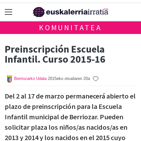
KOMUNITATEA
Preinscripción Escuela
Infantil. Curso 2015-16
Berriozarko Udala
2015eko otsailaren 20a
Del 2 al 17 de marzo permanecerá abierto el
plazo de preinscripción para la Escuela
Infantil municipal de Berriozar. Pueden
solicitar plaza los niños/as nacidos/as en
2013 y 2014 y los nacidos en el 2015 cuyo