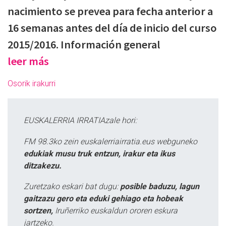
nacimiento se prevea para fecha anterior a
16 semanas antes del día de inicio del curso
2015/2016. Información general
leer más
Osorik irakurri
EUSKALERRIA IRRATIAzale hori:
FM 98.3ko zein euskalerriairratia.eus webguneko
edukiak musu truk entzun, irakur eta ikus
ditzakezu.
Zuretzako eskari bat dugu:
posible baduzu, lagun
gaitzazu gero eta eduki gehiago eta hobeak
sortzen,
Iruñerriko euskaldun ororen eskura
jartzeko.