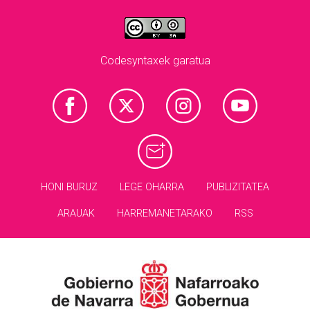
Codesyntaxek garatua
HONI BURUZ
LEGE OHARRA
PUBLIZITATEA
ARAUAK
HARREMANETARAKO
RSS