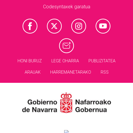
Codesyntaxek garatua
HONI BURUZ
LEGE OHARRA
PUBLIZITATEA
ARAUAK
HARREMANETARAKO
RSS