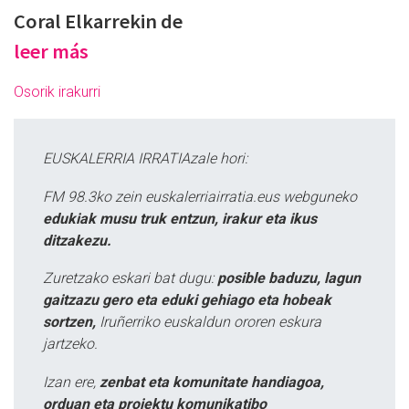
Coral Elkarrekin de
leer más
Osorik irakurri
EUSKALERRIA IRRATIAzale hori:
FM 98.3ko zein euskalerriairratia.eus webguneko
edukiak musu truk entzun, irakur eta ikus
ditzakezu.
Zuretzako eskari bat dugu:
posible baduzu, lagun
gaitzazu gero eta eduki gehiago eta hobeak
sortzen,
Iruñerriko euskaldun ororen eskura
jartzeko.
Izan ere,
zenbat eta komunitate handiagoa,
orduan eta proiektu komunikatibo