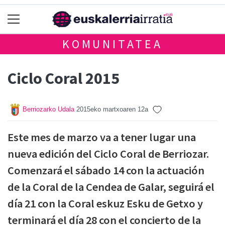
KOMUNITATEA
Ciclo Coral 2015
Berriozarko Udala
2015eko martxoaren 12a
Este mes de marzo va a tener lugar una
nueva edición del Ciclo Coral de Berriozar.
Comenzará el sábado 14 con la actuación
de la Coral de la Cendea de Galar, seguirá el
día 21 con la Coral eskuz Esku de Getxo y
terminará el día 28 con el concierto de la