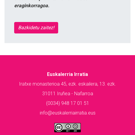
eraginkorragoa.
Bazkidetu zaitez!
Euskalerria Irratia
Iratxe monasterioa 45, ezk. eskailera, 13. ezk.
31011 Iruñea - Nafarroa
(0034) 948 17 01 51
info@euskalerriairratia.eus