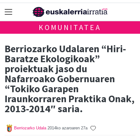
KOMUNITATEA
Berriozarko Udalaren “Hiri-
Baratze Ekologikoak”
proiektuak jaso du
Nafarroako Gobernuaren
“Tokiko Garapen
Iraunkorraren Praktika Onak,
2013-2014″ saria.
Berriozarko Udala
2014ko azaroaren 27a