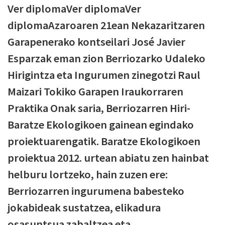
Ver diplomaVer diplomaVer
diplomaAzaroaren 21ean Nekazaritzaren
Garapenerako kontseilari José Javier
Esparzak eman zion Berriozarko Udaleko
Hirigintza eta Ingurumen zinegotzi Raul
Maizari Tokiko Garapen Iraukorraren
Praktika Onak saria, Berriozarren Hiri-
Baratze Ekologikoen gainean egindako
proiektuarengatik. Baratze Ekologikoen
proiektua 2012. urtean abiatu zen hainbat
helburu lortzeko, hain zuzen ere:
Berriozarren ingurumena babesteko
jokabideak sustatzea, elikadura
osasuntsua zabaltzea eta