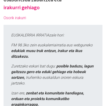
irakurri gehiago
Osorik irakurri
EUSKALERRIA IRRATIAzale hori:
FM 98.3ko zein euskalerriairratia.eus webguneko
edukiak musu truk entzun, irakur eta ikus
ditzakezu.
Zuretzako eskari bat dugu:
posible baduzu, lagun
gaitzazu gero eta eduki gehiago eta hobeak
sortzen,
Iruñerriko euskaldun ororen eskura
jartzeko.
Izan ere,
zenbat eta komunitate handiagoa,
orduan eta proiektu komunikatibo
eraginkorragoa.