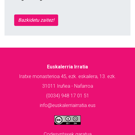
Bazkidetu zaitez!
Euskalerria Irratia
Iratxe monasterioa 45, ezk. eskailera, 13. ezk.
31011 Iruñea - Nafarroa
(0034) 948 17 01 51
info@euskalerriairratia.eus
Codesyntaxek garatua