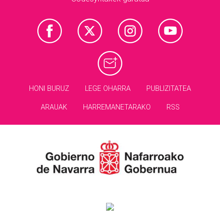
HONI BURUZ
LEGE OHARRA
PUBLIZITATEA
ARAUAK
HARREMANETARAKO
RSS