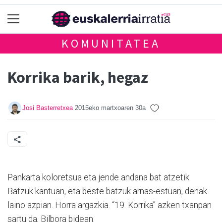
KOMUNITATEA
Korrika barik, hegaz
Josi Basterretxea
2015eko martxoaren 30a
Pankarta koloretsua eta jende andana bat atzetik.
Batzuk kantuan, eta beste batzuk arnas-estuan, denak
laino azpian. Horra argazkia. “19. Korrika” azken txanpan
sartu da, Bilbora bidean.