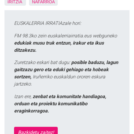
IRITZIA
NAFARROA
EUSKALERRIA IRRATIAzale hori:
FM 98.3ko zein euskalerriairratia.eus webguneko
edukiak musu truk entzun, irakur eta ikus
ditzakezu.
Zuretzako eskari bat dugu:
posible baduzu, lagun
gaitzazu gero eta eduki gehiago eta hobeak
sortzen,
Iruñerriko euskaldun ororen eskura
jartzeko.
Izan ere,
zenbat eta komunitate handiagoa,
orduan eta proiektu komunikatibo
eraginkorragoa.
Bazkidetu zaitez!