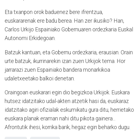
Eta txanpon orok baduenez bere ifrentzua,
euskararenak ere badu berea. Han zer ikusiko? Han,
Carlos Urkijo Espainiako Gobernuaren ordezkaria Euskal
Autonomi Erkidegoan.
Batzuk kantuan, eta Gobernu ordezkaria, erausian. Orain
urte batzuk, ikurrinarekin izan zuen Urkijok tema. Hor
jarrarazi zuen Espainiako bandera monarkikoa
udaletxeetako balkoi denetan.
Oraingoan euskarari egin dio begizkoa Urkijok. Euskara
hutsez idatzitako udal-akten atzetik hasi da, euskaraz
idatzitako agiri ofizialak eskumikatu gura ditu, herrietako
euskara planak eraman nahi ditu pikota gainera...
Afrontutik ihesi, korrika barik, hegaz egin beharko dugu.