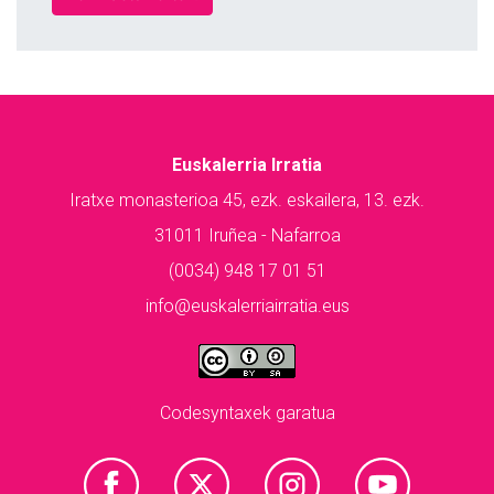
Euskalerria Irratia
Iratxe monasterioa 45, ezk. eskailera, 13. ezk.
31011 Iruñea - Nafarroa
(0034) 948 17 01 51
info@euskalerriairratia.eus
Codesyntaxek garatua