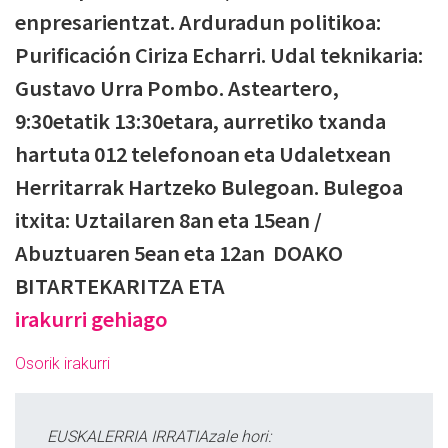
enpresarientzat. Arduradun politikoa:
Purificación Ciriza Echarri. Udal teknikaria:
Gustavo Urra Pombo. Asteartero,
9:30etatik 13:30etara, aurretiko txanda
hartuta 012 telefonoan eta Udaletxean
Herritarrak Hartzeko Bulegoan. Bulegoa
itxita: Uztailaren 8an eta 15ean /
Abuztuaren 5ean eta 12an DOAKO
BITARTEKARITZA ETA
irakurri gehiago
Osorik irakurri
EUSKALERRIA IRRATIAzale hori: