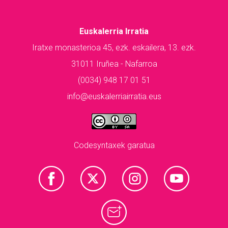
Euskalerria Irratia
Iratxe monasterioa 45, ezk. eskailera, 13. ezk.
31011 Iruñea - Nafarroa
(0034) 948 17 01 51
info@euskalerriairratia.eus
Codesyntaxek garatua