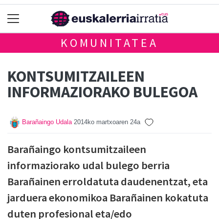
KOMUNITATEA
KONTSUMITZAILEEN
INFORMAZIORAKO BULEGOA
Barañaingo Udala
2014ko martxoaren 24a
Barañaingo kontsumitzaileen
informaziorako udal bulego berria
Barañainen erroldatuta daudenentzat, eta
jarduera ekonomikoa Barañainen kokatuta
duten profesional eta/edo