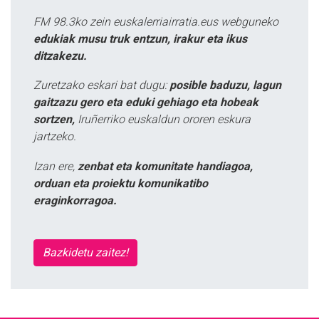
FM 98.3ko zein euskalerriairratia.eus webguneko
edukiak musu truk entzun, irakur eta ikus
ditzakezu.
Zuretzako eskari bat dugu:
posible baduzu, lagun
gaitzazu gero eta eduki gehiago eta hobeak
sortzen,
Iruñerriko euskaldun ororen eskura
jartzeko.
Izan ere,
zenbat eta komunitate handiagoa,
orduan eta proiektu komunikatibo
eraginkorragoa.
Bazkidetu zaitez!