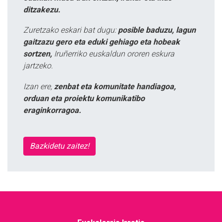
ditzakezu.
Zuretzako eskari bat dugu:
posible baduzu, lagun
gaitzazu gero eta eduki gehiago eta hobeak
sortzen,
Iruñerriko euskaldun ororen eskura
jartzeko.
Izan ere,
zenbat eta komunitate handiagoa,
orduan eta proiektu komunikatibo
eraginkorragoa.
Bazkidetu zaitez!