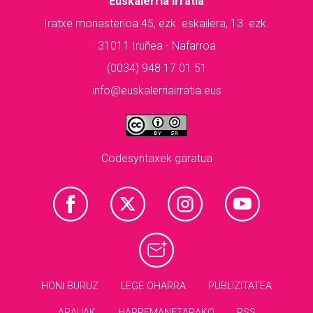
Euskalerria Irratia
Iratxe monasterioa 45, ezk. eskailera, 13. ezk.
31011 Iruñea - Nafarroa
(0034) 948 17 01 51
info@euskalerriairratia.eus
Codesyntaxek garatua
HONI BURUZ
LEGE OHARRA
PUBLIZITATEA
ARAUAK
HARREMANETARAKO
RSS