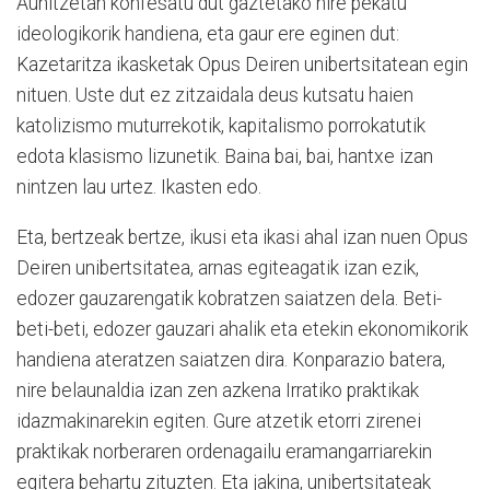
Aunitzetan konfesatu dut gaztetako nire pekatu
ideologikorik handiena, eta gaur ere eginen dut:
Kazetaritza ikasketak Opus Deiren unibertsitatean egin
nituen. Uste dut ez zitzaidala deus kutsatu haien
katolizismo muturrekotik, kapitalismo porrokatutik
edota klasismo lizunetik. Baina bai, bai, hantxe izan
nintzen lau urtez. Ikasten edo.
Eta, bertzeak bertze, ikusi eta ikasi ahal izan nuen Opus
Deiren unibertsitatea, arnas egiteagatik izan ezik,
edozer gauzarengatik kobratzen saiatzen dela. Beti-
beti-beti, edozer gauzari ahalik eta etekin ekonomikorik
handiena ateratzen saiatzen dira. Konparazio batera,
nire belaunaldia izan zen azkena Irratiko praktikak
idazmakinarekin egiten. Gure atzetik etorri zirenei
praktikak norberaren ordenagailu eramangarriarekin
egitera behartu zituzten. Eta jakina, unibertsitateak