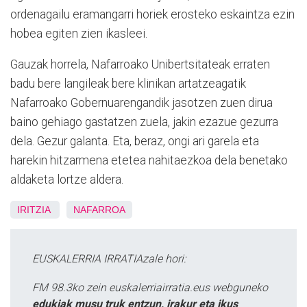
ordenagailu eramangarri horiek erosteko eskaintza ezin
hobea egiten zien ikasleei.
Gauzak horrela, Nafarroako Unibertsitateak erraten
badu bere langileak bere klinikan artatzeagatik
Nafarroako Gobernuarengandik jasotzen zuen dirua
baino gehiago gastatzen zuela, jakin ezazue gezurra
dela. Gezur galanta. Eta, beraz, ongi ari garela eta
harekin hitzarmena etetea nahitaezkoa dela benetako
aldaketa lortze aldera.
IRITZIA
NAFARROA
EUSKALERRIA IRRATIAzale hori:
FM 98.3ko zein euskalerriairratia.eus webguneko
edukiak musu truk entzun, irakur eta ikus